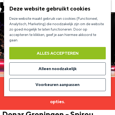
EVENEMENT AANMELDEN
Deze website gebruikt cookies
G
Deze website maakt gebruik van cookies (Functioneel,
a
Analytisch, Marketing) die noodzakelijk zijn om de website
zo goed mogelijk te laten functioneren. Door op
n
accepteren te klikken, geef je aan hiermee akkoord te
a
gaan.
a
ALLES ACCEPTEREN
r
d
Alleen noodzakelijk
e
h
Voorkeuren aanpassen
Sorry, deze activiteit is niet meer beschikbaar.
o
Bekijk het
actuele aanbod
voor de beschikbare
m
opties.
e
Donar Groningen - Spirou
p