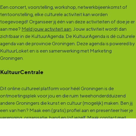
Een concert, voorstelling, workshop, netwerkbijeenkomst of
tentoonstelling, elke culturele activiteit kan worden
toegevoegd! Organiseer jij één van deze activiteiten of doe je er
aan mee?
Meld jouw activiteit aan
. Jouw activiteit wordt dan
zichtbaar in de KultuurAgenda. De KultuurAgenda is dé culturele
agenda van de provincie Groningen. Deze agenda is powered by
KultuurLoket en is een samenwerking met Marketing
Groningen.
KultuurCentrale
Dit online cultureel platform voor héél Groningen is de
ontmoetingsplek voor jou en die ruim tweehonderdduizend
andere Groningers die kunst en cultuur (mogelijk) maken. Ben jij
een van hen? Maak een (gratis) profiel aan en presenteer hier je
vereniging, organisatie, band en/of jezelf. Maak contact met
andere makers en vind de match die past bij jouw interesse, vraag
of aanbod. De
KultuurCentrale
, waar heel cultureel Groningen