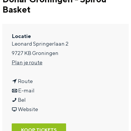
Basket
a
g
e
Locatie
Leonard Springerlaan 2
9727 KB Groningen
n
Plan je route
a
n
a
Route
a
n
r
E-mail
D
a
a
D
Bel
o
r
a
v
o
Website
n
D
r
a
n
a
o
D
n
a
KOOP TICKETS