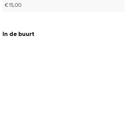
€ 15,00
u
u
)
t
t
)
)
In de buurt