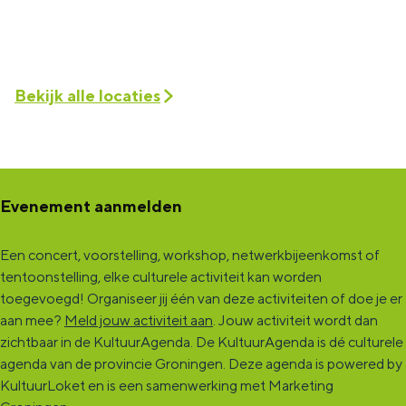
Bekijk alle locaties
Evenement aanmelden
Een concert, voorstelling, workshop, netwerkbijeenkomst of
tentoonstelling, elke culturele activiteit kan worden
toegevoegd! Organiseer jij één van deze activiteiten of doe je er
aan mee?
Meld jouw activiteit aan
. Jouw activiteit wordt dan
zichtbaar in de KultuurAgenda. De KultuurAgenda is dé culturele
agenda van de provincie Groningen. Deze agenda is powered by
KultuurLoket en is een samenwerking met Marketing