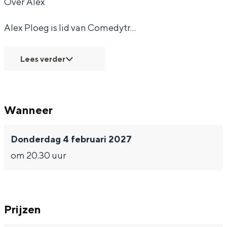
Over Alex
o
o
n
Alex Ploeg is lid van Comedytr…
o
o
l
n
n
i
Lees verder
l
l
j
i
i
k
j
j
s
Wanneer
k
k
(
s
s
t
Donderdag 4 februari 2027
(
(
r
om 20.30 uur
t
t
y
r
r
-
y
y
o
Prijzen
-
-
u
o
o
t