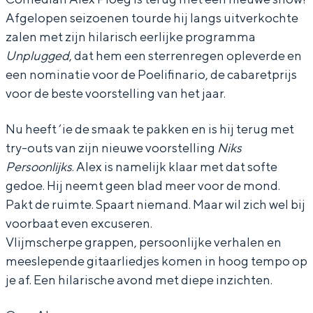
Afgelopen seizoenen tourde hij langs uitverkochte
P
P
o
zalen met zijn hilarisch eerlijke programma
l
l
e
Unplugged
, dat hem een sterrenregen opleverde en
o
o
g
een nominatie voor de Poelifinario, de cabaretprijs
e
e
-
voor de beste voorstelling van het jaar.
g
g
N
Nu heeft ‘ie de smaak te pakken en is hij terug met
-
-
i
try-outs van zijn nieuwe voorstelling
Niks
N
N
k
Persoonlijks
. Alex is namelijk klaar met dat softe
i
i
s
gedoe. Hij neemt geen blad meer voor de mond.
k
k
P
Pakt de ruimte. Spaart niemand. Maar wil zich wel bij
s
s
e
voorbaat even excuseren.
Vlijmscherpe grappen, persoonlijke verhalen en
P
P
r
meeslepende gitaarliedjes komen in hoog tempo op
e
e
s
je af. Een hilarische avond met diepe inzichten.
r
r
o
s
s
o