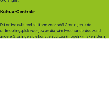
Groningen.
KultuurCentrale
Dit online cultureel platform voor héél Groningen is de
ontmoetingsplek voor jou en die ruim tweehonderdduizend
andere Groningers die kunst en cultuur (mogelijk) maken. Ben jij
een van hen? Maak een (gratis) profiel aan en presenteer hier je
vereniging, organisatie, band en/of jezelf. Maak contact met
andere makers en vind de match die past bij jouw interesse, vraag
of aanbod. De
KultuurCentrale
, waar heel cultureel Groningen
elkaar vindt!
KultuurLoket
Het
KultuurLoket
is de verbindende schakel tussen amateurs,
professionals en instellingen die het maken, beleven en delen
van kunst en cultuur stimuleren. Voor iedereen die muziek,
theater, dans, literatuur of beeldende kunst (mogelijk) maakt in