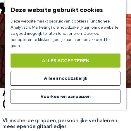
EVENEMENT AANMELDEN
Deze website gebruikt cookies
G
Deze website maakt gebruik van cookies (Functioneel,
a
Analytisch, Marketing) die noodzakelijk zijn om de website
zo goed mogelijk te laten functioneren. Door op
n
accepteren te klikken, geef je aan hiermee akkoord te
a
gaan.
a
ALLES ACCEPTEREN
r
d
Alleen noodzakelijk
e
Alex Ploeg - Niks Persoonlijks
h
Voorkeuren aanpassen
(try-out)
o
m
Vlijmscherpe grappen, persoonlijke verhalen en
e
meeslepende gitaarliedjes
p