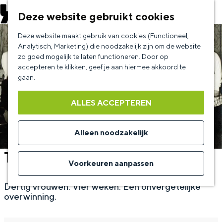
EVENEMENT AANMELDEN
Deze website gebruikt cookies
G
Deze website maakt gebruik van cookies (Functioneel,
a
Analytisch, Marketing) die noodzakelijk zijn om de website
zo goed mogelijk te laten functioneren. Door op
n
accepteren te klikken, geef je aan hiermee akkoord te
a
gaan.
a
ALLES ACCEPTEREN
r
d
Alleen noodzakelijk
e
Theatergroep Waark
h
Voorkeuren aanpassen
o
Dertig vrouwen. Vier weken. Eén onvergetelijke
m
overwinning.
e
p