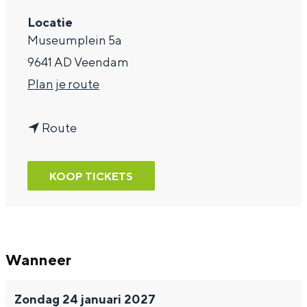
a
Locatie
Museumplein 5a
g
9641 AD Veendam
e
n
Plan je route
a
n
a
Route
a
r
a
T
KOOP TICKETS
r
h
T
e
h
a
Wanneer
e
t
a
e
Zondag 24 januari 2027
t
r