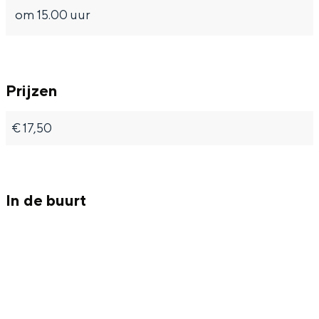
om 15.00 uur
e
g
r
r
g
o
r
e
Prijzen
o
p
€ 17,50
e
W
p
a
W
a
In de buurt
a
r
a
k
r
k