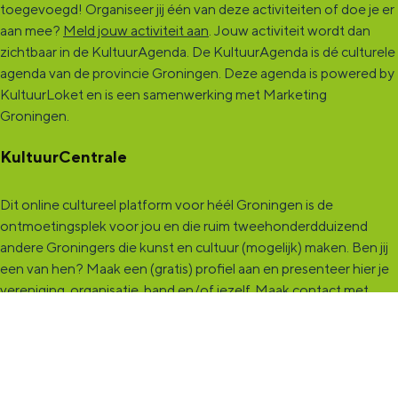
toegevoegd! Organiseer jij één van deze activiteiten of doe je er
aan mee?
Meld jouw activiteit aan
. Jouw activiteit wordt dan
zichtbaar in de KultuurAgenda. De KultuurAgenda is dé culturele
agenda van de provincie Groningen. Deze agenda is powered by
KultuurLoket en is een samenwerking met Marketing
Groningen.
KultuurCentrale
Dit online cultureel platform voor héél Groningen is de
ontmoetingsplek voor jou en die ruim tweehonderdduizend
andere Groningers die kunst en cultuur (mogelijk) maken. Ben jij
een van hen? Maak een (gratis) profiel aan en presenteer hier je
vereniging, organisatie, band en/of jezelf. Maak contact met
andere makers en vind de match die past bij jouw interesse, vraag
of aanbod. De
KultuurCentrale
, waar heel cultureel Groningen
elkaar vindt!
KultuurLoket