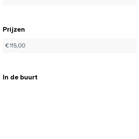
e
e
k
k
Prijzen
€ 115,00
In de buurt