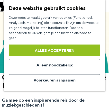
EVENEMENT AANMELDEN
Deze website gebruikt cookies
G
Deze website maakt gebruik van cookies (Functioneel,
a
Analytisch, Marketing) die noodzakelijk zijn om de website
zo goed mogelijk te laten functioneren. Door op
n
accepteren te klikken, geef je aan hiermee akkoord te
a
gaan.
a
ALLES ACCEPTEREN
r
d
Alleen noodzakelijk
e
Cursus Klassieke Muziek 3 - De
h
Voorkeuren aanpassen
Romantiek
o
m
Ga mee op een inspirerende reis door de
e
muziekgeschiedenis!
p