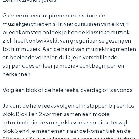
u
u
K
Ga mee op een inspirerende reis door de
s
s
l
muziekgeschiedenis! In vier cursussen van elk vijf
K
K
a
bijeenkomsten ontdek je hoe de klassieke muziek
l
l
s
zich heeft ontwikkeld, van gregoriaanse gezangen
a
a
s
tot filmmuziek. Aan de hand van muziekfragmenten
en boeiende verhalen duik je in verschillende
s
s
i
stijlperiodes en leer je muziek écht begrijpen en
s
s
e
herkennen.
i
i
k
e
e
e
Volg één blok of de hele reeks, overdag of ‘s avonds
k
k
M
Je kunt de hele reeks volgen of instappen bij een los
e
e
u
blok. Blok 1 en 2 vormen samen een mooie
M
M
z
introductie in de vroege klassieke muziek, terwijl
u
u
i
blok 3 en 4 je meenemen naar de Romantiek en de
z
z
e