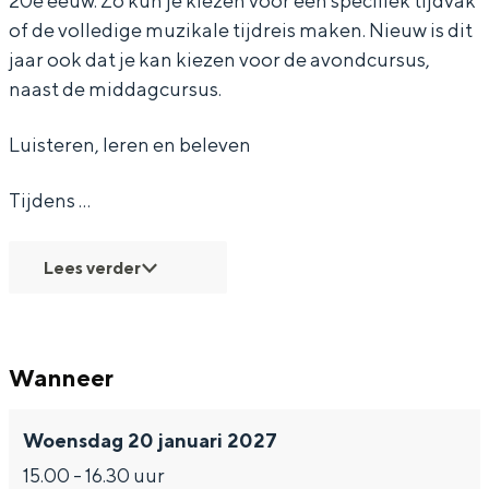
20e eeuw. Zo kun je kiezen voor een specifiek tijdvak
of de volledige muzikale tijdreis maken. Nieuw is dit
i
i
k
jaar ook dat je kan kiezen voor de avondcursus,
e
e
3
naast de middagcursus.
k
k
-
3
3
D
Luisteren, leren en beleven
-
-
e
Tijdens …
D
D
R
e
e
o
Lees verder
R
R
m
o
o
a
m
m
n
Wanneer
a
a
t
n
n
i
Woensdag 20 januari 2027
t
t
e
15.00 - 16.30 uur
i
i
k