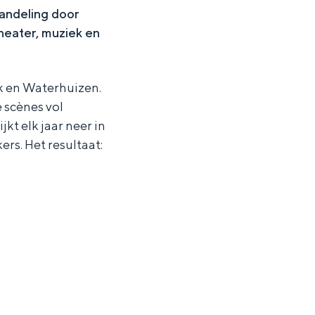
wandeling door
heater, muziek en
ek en Waterhuizen.
 scènes vol
t elk jaar neer in
rs. Het resultaat: