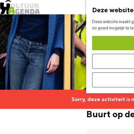
Deze website
G
Deze website maakt ge
a
zo goed mogelijk te l
n
a
a
r
d
e
h
Sorry, deze activiteit is
o
Buurt op d
m
e
p