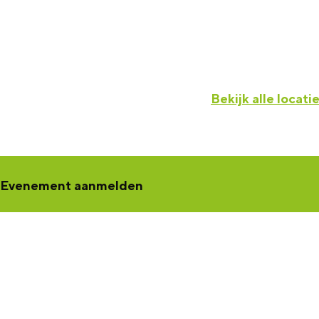
Bekijk alle locati
Evenement aanmelden
Een concert, voorstelling, workshop, netwerkbijeenkomst of tento
jouw activiteit aan
. Jouw activiteit wordt dan zichtbaar in de K
een samenwerking met Marketing Groningen.
KultuurCentrale