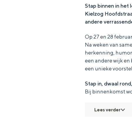
d
o
t
r
d
Stap binnen in het
Kielzog Hoofdstraa
e
p
o
t
e
andere verrassend
B
d
p
o
B
ü
e
d
p
ü
Op 27 en 28 februar
h
B
e
d
h
Na weken van samen
n
ü
B
e
n
herkenning, humor 
een andere wijk en
e
h
ü
B
e
een unieke voorstel
n
h
ü
e
n
h
Stap in, dwaal rond,
e
n
Bij binnenkomst wo
e
Lees verder