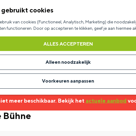
 gebruikt cookies
bruik van cookies (Functioneel, Analytisch, Marketing) die noodzakelij
aten functioneren. Door op accepteren te klikken, geef je aan hiermee 
ALLES ACCEPTEREN
Alleen noodzakelijk
Voorkeuren aanpassen
 niet meer beschikbaar. Bekijk het
actuele aanbod
voo
e Bühne