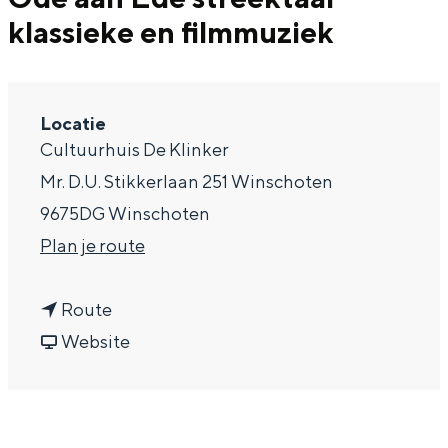
klassieke en filmmuziek
a
g
e
Locatie
Cultuurhuis De Klinker
Mr. D.U. Stikkerlaan 251 Winschoten
9675DG Winschoten
n
Plan je route
a
n
a
Route
a
v
r
Website
a
a
O
r
n
d
O
O
e