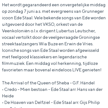
Het wordt gegarandeerd een onvergetelijke middag
d
d
a
op zondag 7 juni a.s. met evergreens van Grunneger
e
e
a
icoon Ede Staal. Vele bekende songs van Ede worden
a
a
n
uitgevoerd door het VKSO, orkest van de
a
a
E
Veenkoloniën o.l.v. dirigent Lubertus Leutscher,
n
n
d
vocaal vertolkt door de veelgevraagde Groningse
E
E
e
streektaalzangers Wia Buze en Erwin de Vries.
Iconiche songs van Ede Staal worden afgewisseld
d
d
s
met feelgood klassiekers en legendarische
e
e
t
filmmuziek. Een middag vol herkenning, tijdloze
s
s
r
favorieten maar bovenal eindeloos LIVE genieten!
t
t
e
r
r
e
The Arrival of the Queen of Sheba - G.F. Händel
• Credo - Mien bestoan - Ede Staal arr. Hans van der
e
e
k
Heide
e
e
t
• De Hoaven van Delfziel - Ede Staal arr. Gijs Philip
k
k
a