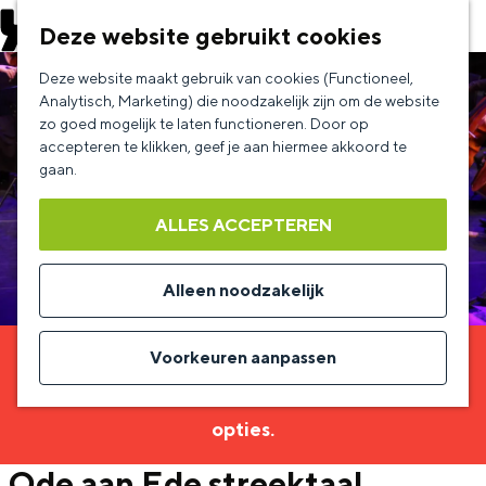
EVENEMENT AANMELDEN
Deze website gebruikt cookies
G
Deze website maakt gebruik van cookies (Functioneel,
a
Analytisch, Marketing) die noodzakelijk zijn om de website
zo goed mogelijk te laten functioneren. Door op
n
accepteren te klikken, geef je aan hiermee akkoord te
a
gaan.
a
ALLES ACCEPTEREN
r
d
Alleen noodzakelijk
e
h
Voorkeuren aanpassen
Sorry, deze activiteit is niet meer beschikbaar.
o
Bekijk het
actuele aanbod
voor de beschikbare
m
opties.
e
Ode aan Ede streektaal
p