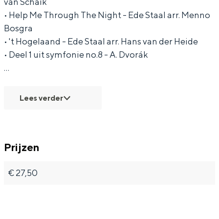
van Schaik
t
t
a
• Help Me Through The Night - Ede Staal arr. Menno
a
a
l
Bosgra
• 't Hogelaand - Ede Staal arr. Hans van der Heide
a
a
k
• Deel 1 uit symfonie no.8 - A. Dvorák
l
l
l
…
k
k
a
l
l
s
Lees verder
a
a
s
s
s
i
s
s
e
Prijzen
i
i
k
e
e
e
€ 27,50
k
k
e
e
e
n
e
e
f