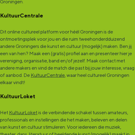
Groningen.
KultuurCentrale
Dit online cultureel platform voor héél Groningen is de
ontmoetingsplek voor jou en die ruim tweehonderdduizend
andere Groningers die kunst en cultuur (mogelijk) maken. Ben jij
een van hen? Maak een (gratis) profiel aan en presenteer hier je
vereniging, organisatie, band en/of jezelf. Maak contact met
andere makers en vind de match die past bij jouw interesse, vraag
of aanbod. De
KultuurCentrale
, waar heel cultureel Groningen
elkaar vindt!
KultuurLoket
Het
KultuurLoket
is de verbindende schakel tussen amateurs,
professionals en instellingen die het maken, beleven en delen
van kunst en cultuur stimuleren. Voor iedereen die muziek,
theater, dans, literatuur of beeldende kunst (mogelijk) maakt in