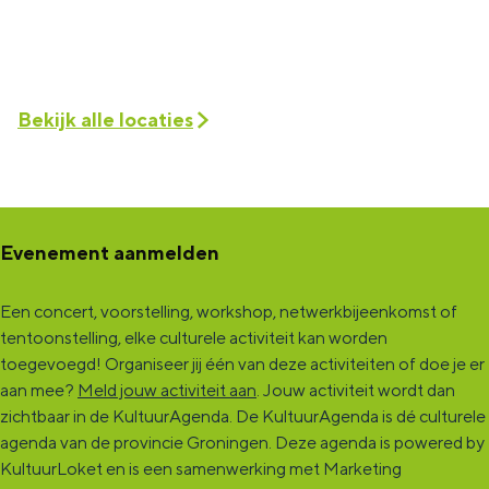
Bekijk alle locaties
Evenement aanmelden
Een concert, voorstelling, workshop, netwerkbijeenkomst of
tentoonstelling, elke culturele activiteit kan worden
toegevoegd! Organiseer jij één van deze activiteiten of doe je er
aan mee?
Meld jouw activiteit aan
. Jouw activiteit wordt dan
zichtbaar in de KultuurAgenda. De KultuurAgenda is dé culturele
agenda van de provincie Groningen. Deze agenda is powered by
KultuurLoket en is een samenwerking met Marketing