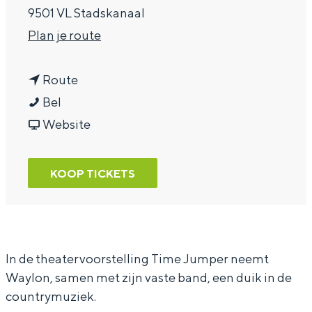
9501 VL Stadskanaal
a
n
Plan je route
g
a
e
n
a
Route
W
a
r
Bel
a
a
v
W
Website
y
r
a
a
l
W
n
y
KOOP TICKETS
o
a
W
l
n
y
a
o
l
y
n
o
l
In de theatervoorstelling Time Jumper neemt
Waylon, samen met zijn vaste band, een duik in de
n
o
countrymuziek.
n