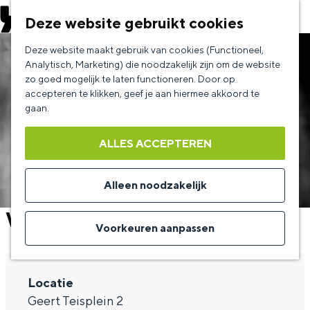
EVENEMENT AANMELDEN
Deze website gebruikt cookies
G
Deze website maakt gebruik van cookies (Functioneel,
a
Analytisch, Marketing) die noodzakelijk zijn om de website
zo goed mogelijk te laten functioneren. Door op
n
accepteren te klikken, geef je aan hiermee akkoord te
a
gaan.
a
ALLES ACCEPTEREN
r
d
Alleen noodzakelijk
e
Waylon
h
Voorkeuren aanpassen
o
m
Locatie
e
Geert Teisplein 2
p