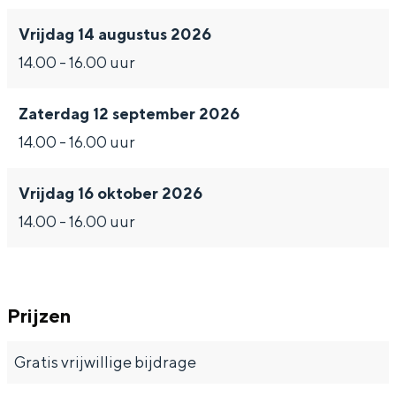
e
i
u
h
e
n
z
i
u
n
Vrijdag 14 augustus 2026
e
z
i
14.00 - 16.00 uur
n
e
z
Zaterdag 12 september 2026
n
e
14.00 - 16.00 uur
n
Vrijdag 16 oktober 2026
14.00 - 16.00 uur
Prijzen
Gratis vrijwillige bijdrage