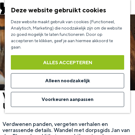
EVENEMENT AANMELDEN
Deze website gebruikt cookies
G
Deze website maakt gebruik van cookies (Functioneel,
a
Analytisch, Marketing) die noodzakelijk zijn om de website
zo goed mogelijk te laten functioneren. Door op
n
accepteren te klikken, geef je aan hiermee akkoord te
a
gaan.
a
ALLES ACCEPTEREN
r
d
Alleen noodzakelijk
e
Wandeling met dorpsgids door
h
Voorkeuren aanpassen
Uithuizen
o
m
Verdwenen panden, vergeten verhalen en
e
verrassende details. Wandel met dorpsgids Jan van
p