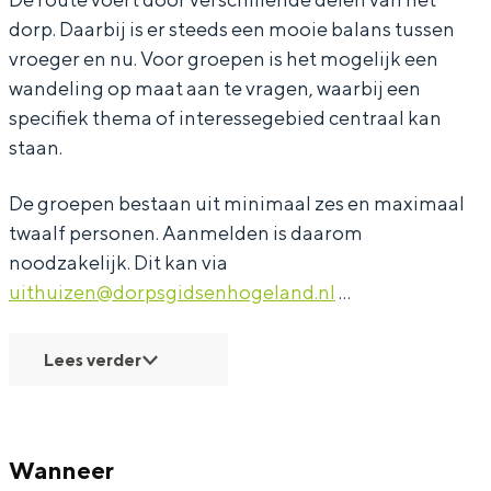
i
s
p
r
i
dorp. Daarbij is er steeds een mooie balans tussen
d
g
s
p
d
vroeger en nu. Voor groepen is het mogelijk een
s
i
g
s
s
wandeling op maat aan te vragen, waarbij een
d
d
i
g
d
specifiek thema of interessegebied centraal kan
o
s
d
i
o
staan.
o
d
s
d
o
De groepen bestaan uit minimaal zes en maximaal
r
o
d
s
r
twaalf personen. Aanmelden is daarom
U
o
o
d
U
noodzakelijk. Dit kan via
i
r
o
o
i
uithuizen@dorpsgidsenhogeland.nl
…
t
U
r
o
t
h
i
U
r
h
Lees verder
u
t
i
U
u
i
h
t
i
i
z
u
h
t
z
Wanneer