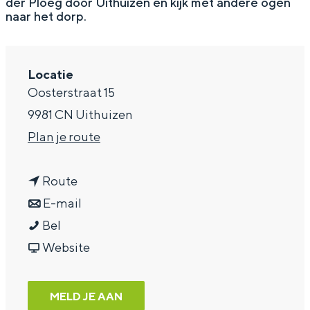
der Ploeg door Uithuizen en kijk met andere ogen
naar het dorp.
a
g
e
Locatie
Oosterstraat 15
9981 CN Uithuizen
n
Plan je route
a
n
a
Route
a
n
r
E-mail
W
a
a
W
Bel
a
r
a
v
a
Website
n
W
r
a
n
d
a
W
n
d
MELD JE AAN