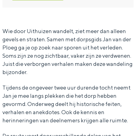
e
n
a
W
e
l
d
n
a
l
i
e
d
n
i
n
l
e
d
n
Wie door Uithuizen wandelt, ziet meer dan alleen
gevels en straten. Samen met dorpsgids Jan van der
g
i
l
e
g
Ploeg ga je op zoek naar sporen uit het verleden.
m
n
i
l
m
Soms zijn ze nog zichtbaar, vaker zijn ze verdwenen.
e
g
n
i
e
Juist die verborgen verhalen maken deze wandeling
t
m
g
n
t
bijzonder.
d
e
m
g
d
Tijdens de ongeveer twee uur durende tocht neemt
o
t
e
m
o
Jan je mee langs plekken die het dorp hebben
r
d
t
e
r
gevormd. Onderweg deelt hij historische feiten,
p
o
d
t
p
verhalen en anekdotes. Ook de kennis en
s
r
o
d
s
herinneringen van deelnemers krijgen alle ruimte.
g
p
r
o
g
De route voert door verschillende delen van het