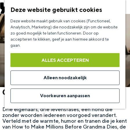
EVENEMENT AANMELDEN
Deze website gebruikt cookies
G
Deze website maakt gebruik van cookies (Functioneel,
a
Analytisch, Marketing) die noodzakelijk zijn om de website
zo goed mogelijk te laten functioneren. Door op
n
accepteren te klikken, geef je aan hiermee akkoord te
a
gaan.
a
ALLES ACCEPTEREN
r
d
Alleen noodzakelijk
e
Gohan
h
Voorkeuren aanpassen
o
Drie eigenaars, drie levensfases, één hond die
m
zonder woorden iedereen voorgoed verandert.
e
Verteld met de warmte, humor en tranen die je kent
van How to Make Millions Before Grandma Dies, de
p