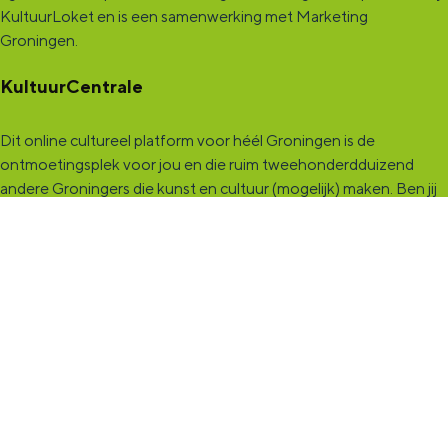
KultuurLoket en is een samenwerking met Marketing
Groningen.
KultuurCentrale
Dit online cultureel platform voor héél Groningen is de
ontmoetingsplek voor jou en die ruim tweehonderdduizend
andere Groningers die kunst en cultuur (mogelijk) maken. Ben jij
een van hen? Maak een (gratis) profiel aan en presenteer hier je
vereniging, organisatie, band en/of jezelf. Maak contact met
andere makers en vind de match die past bij jouw interesse, vraag
of aanbod. De
KultuurCentrale
, waar heel cultureel Groningen
elkaar vindt!
KultuurLoket
Het
KultuurLoket
is de verbindende schakel tussen amateurs,
professionals en instellingen die het maken, beleven en delen