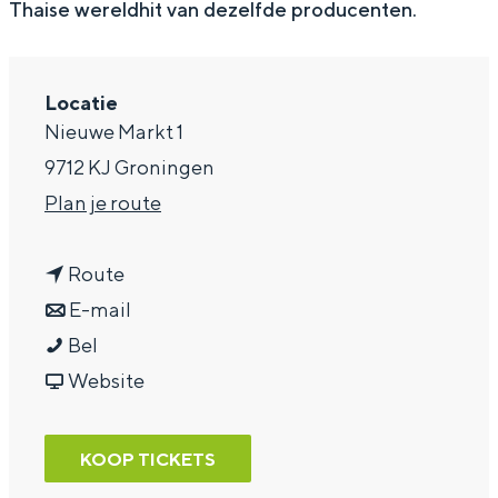
Thaise wereldhit van dezelfde producenten.
a
g
Locatie
e
Nieuwe Markt 1
9712 KJ Groningen
n
Plan je route
a
n
a
Route
a
n
r
E-mail
G
a
a
G
Bel
o
r
a
v
o
Website
h
G
r
a
h
a
o
G
n
a
KOOP TICKETS
n
h
o
G
n