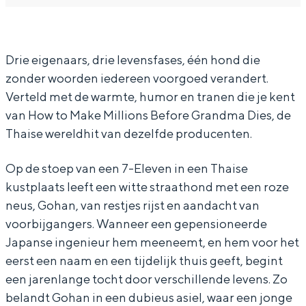
a
h
o
n
a
h
n
a
Drie eigenaars, drie levensfases, één hond die
zonder woorden iedereen voorgoed verandert.
n
Verteld met de warmte, humor en tranen die je kent
van How to Make Millions Before Grandma Dies, de
Thaise wereldhit van dezelfde producenten.
Op de stoep van een 7-Eleven in een Thaise
kustplaats leeft een witte straathond met een roze
neus, Gohan, van restjes rijst en aandacht van
voorbijgangers. Wanneer een gepensioneerde
Japanse ingenieur hem meeneemt, en hem voor het
eerst een naam en een tijdelijk thuis geeft, begint
een jarenlange tocht door verschillende levens. Zo
belandt Gohan in een dubieus asiel, waar een jonge