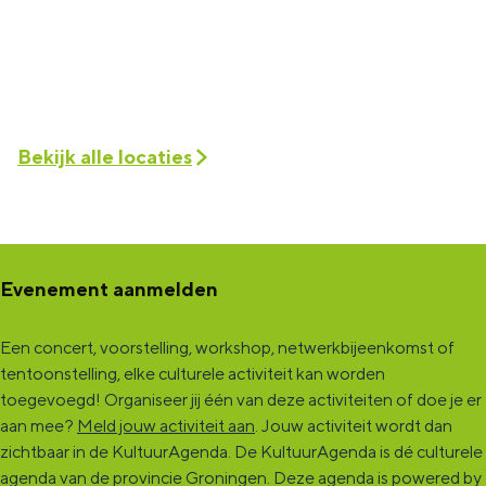
Bekijk alle locaties
Evenement aanmelden
Een concert, voorstelling, workshop, netwerkbijeenkomst of
tentoonstelling, elke culturele activiteit kan worden
toegevoegd! Organiseer jij één van deze activiteiten of doe je er
aan mee?
Meld jouw activiteit aan
. Jouw activiteit wordt dan
zichtbaar in de KultuurAgenda. De KultuurAgenda is dé culturele
agenda van de provincie Groningen. Deze agenda is powered by