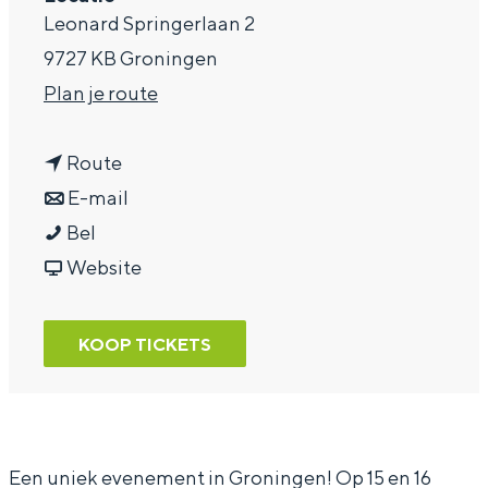
Leonard Springerlaan 2
a
9727 KB Groningen
g
n
Plan je route
e
a
n
a
Route
a
n
r
E-mail
T
a
a
T
Bel
e
r
a
v
e
Website
a
T
r
a
a
m
e
T
n
m
KOOP TICKETS
N
a
e
T
N
L
m
a
e
L
V
N
m
a
V
o
L
N
m
o
Een uniek evenement in Groningen! Op 15 en 16