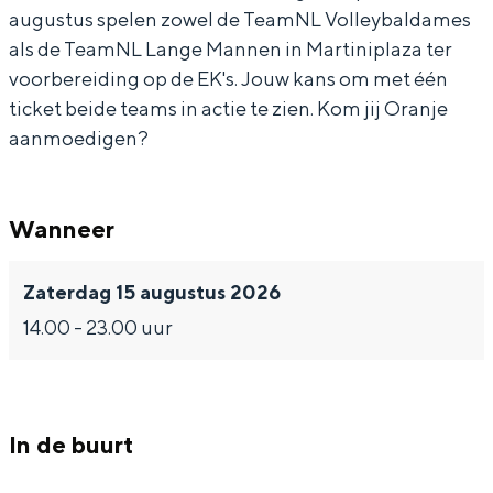
augustus spelen zowel de TeamNL Volleybaldames
l
V
L
N
l
als de TeamNL Lange Mannen in Martiniplaza ter
l
o
V
L
l
voorbereiding op de EK's. Jouw kans om met één
e
l
o
V
e
ticket beide teams in actie te zien. Kom jij Oranje
y
l
l
o
y
aanmoedigen?
b
e
l
l
b
a
y
e
l
a
Wanneer
l
b
y
e
l
X
a
b
y
X
Zaterdag 15 augustus 2026
L
l
a
b
L
14.00 - 23.00 uur
W
X
l
a
W
e
L
X
l
e
e
W
L
X
e
In de buurt
k
e
W
L
k
e
e
e
W
e