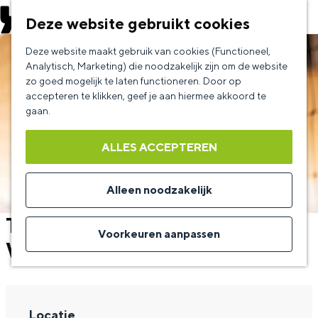
EVENEMENT AANMELDEN
Deze website gebruikt cookies
G
Deze website maakt gebruik van cookies (Functioneel,
a
Analytisch, Marketing) die noodzakelijk zijn om de website
zo goed mogelijk te laten functioneren. Door op
n
accepteren te klikken, geef je aan hiermee akkoord te
a
gaan.
a
ALLES ACCEPTEREN
r
d
Alleen noodzakelijk
e
TeamNL Volleybal XL
h
Voorkeuren aanpassen
Weekend
o
m
e
Locatie
p