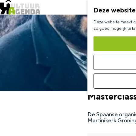
Deze website
G
Deze website maakt ge
a
zo goed mogelijk te l
n
a
a
r
d
e
Masterclas
h
o
De Spaanse organis
m
Martinikerk Gronin
e
p