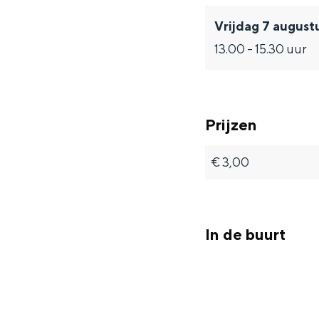
í
í
P
Vrijdag 7 august
a
a
e
13.00 - 15.30 uur
P
P
d
e
e
r
d
d
e
Prijzen
r
r
r
e
e
o
€ 3,00
r
r
o
o
In de buurt