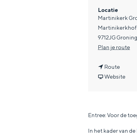
a
Locatie
Martinikerk Gr
g
Martinikerkhof
e
9712JG Gronin
n
Plan je route
a
n
a
Route
a
v
r
Website
a
a
M
r
n
a
M
M
s
Entree: Voor de toe
a
a
t
s
s
e
In het kader van d
t
t
r