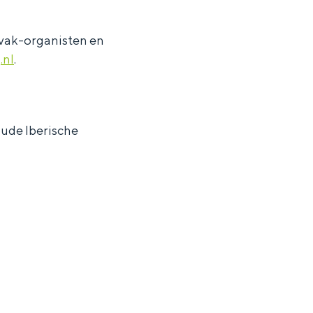
vak-organisten en
.nl
.
oude Iberische