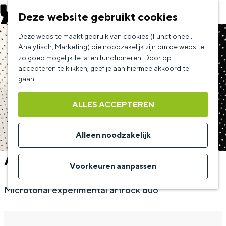
EVENEMENT AANMELDEN
Deze website gebruikt cookies
G
Deze website maakt gebruik van cookies (Functioneel,
a
Analytisch, Marketing) die noodzakelijk zijn om de website
zo goed mogelijk te laten functioneren. Door op
n
accepteren te klikken, geef je aan hiermee akkoord te
a
gaan.
a
ALLES ACCEPTEREN
r
d
Alleen noodzakelijk
e
Angine De Poitrine (CAN)
h
Voorkeuren aanpassen
o
Microtonal experimental artrock duo
m
e
p