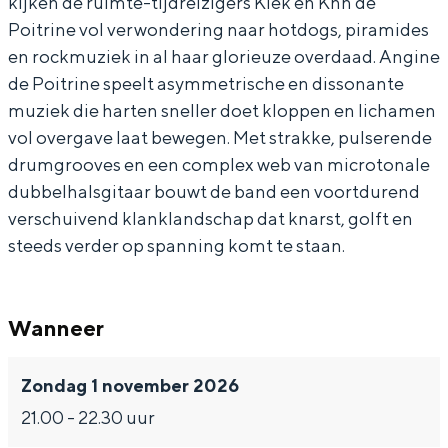
kijken de ruimte-tijdreizigers Klek en Khn de
P
e
n
e
Poitrine vol verwondering naar hotdogs, piramides
o
D
e
P
en rockmuziek in al haar glorieuze overdaad. Angine
i
e
D
o
de Poitrine speelt asymmetrische en dissonante
t
P
e
i
muziek die harten sneller doet kloppen en lichamen
r
o
P
t
vol overgave laat bewegen. Met strakke, pulserende
drumgrooves en een complex web van microtonale
i
i
o
r
dubbelhalsgitaar bouwt de band een voortdurend
n
t
i
i
verschuivend klanklandschap dat knarst, golft en
e
r
t
n
steeds verder op spanning komt te staan.
(
i
r
e
C
n
i
(
Wanneer
A
e
n
C
N
(
e
A
Zondag 1 november 2026
)
C
(
N
21.00 - 22.30 uur
A
C
)