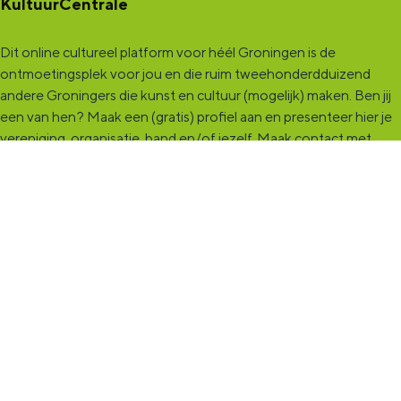
KultuurCentrale
Dit online cultureel platform voor héél Groningen is de
ontmoetingsplek voor jou en die ruim tweehonderdduizend
andere Groningers die kunst en cultuur (mogelijk) maken. Ben jij
een van hen? Maak een (gratis) profiel aan en presenteer hier je
vereniging, organisatie, band en/of jezelf. Maak contact met
andere makers en vind de match die past bij jouw interesse, vraag
of aanbod. De
KultuurCentrale
, waar heel cultureel Groningen
elkaar vindt!
KultuurLoket
Het
KultuurLoket
is de verbindende schakel tussen amateurs,
professionals en instellingen die het maken, beleven en delen
van kunst en cultuur stimuleren. Voor iedereen die muziek,
theater, dans, literatuur of beeldende kunst (mogelijk) maakt in
de provincie Groningen staan we klaar met advies en
ondersteuning.