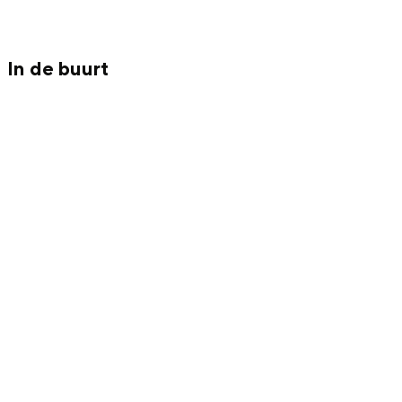
N
A
)
N
)
In de buurt