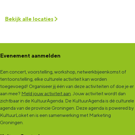
Bekijk alle locaties
Evenement aanmelden
Een concert, voorstelling, workshop, netwerkbijeenkomst of
tentoonstelling, elke culturele activiteit kan worden
toegevoegd! Organiseer jij één van deze activiteiten of doe je er
aan mee?
Meld jouw activiteit aan
. Jouw activiteit wordt dan
zichtbaar in de KultuurAgenda. De KultuurAgenda is dé culturele
agenda van de provincie Groningen. Deze agenda is powered by
KultuurLoket en is een samenwerking met Marketing
Groningen.