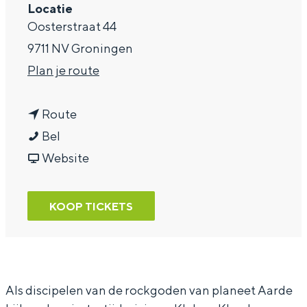
Locatie
a
Oosterstraat 44
g
9711 NV Groningen
e
n
Plan je route
a
n
a
Route
A
a
r
Bel
n
a
v
A
Website
g
r
a
n
i
A
n
g
KOOP TICKETS
n
n
A
i
e
g
n
n
D
i
g
e
e
n
i
D
Als discipelen van de rockgoden van planeet Aarde