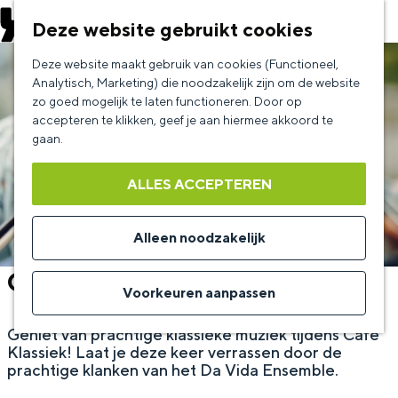
EVENEMENT AANMELDEN
Deze website gebruikt cookies
G
Deze website maakt gebruik van cookies (Functioneel,
a
Analytisch, Marketing) die noodzakelijk zijn om de website
zo goed mogelijk te laten functioneren. Door op
n
accepteren te klikken, geef je aan hiermee akkoord te
a
gaan.
a
ALLES ACCEPTEREN
r
d
Alleen noodzakelijk
e
Café Klassiek
h
Voorkeuren aanpassen
o
Geniet van prachtige klassieke muziek tijdens Café
m
Klassiek! Laat je deze keer verrassen door de
e
prachtige klanken van het Da Vida Ensemble.
p