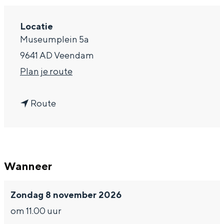
a
Locatie
g
Museumplein 5a
e
9641 AD Veendam
n
Plan je route
a
n
a
Route
a
r
a
C
r
a
Wanneer
C
f
a
é
Zondag 8 november 2026
f
K
om 11.00 uur
é
l