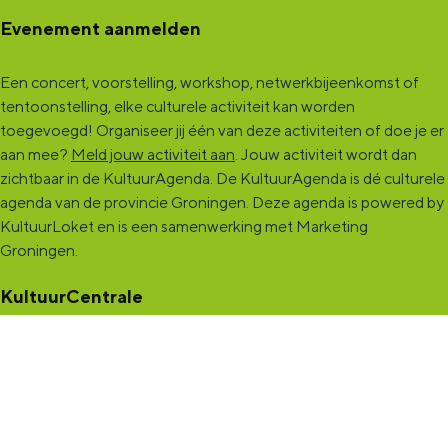
Evenement aanmelden
Een concert, voorstelling, workshop, netwerkbijeenkomst of
tentoonstelling, elke culturele activiteit kan worden
toegevoegd! Organiseer jij één van deze activiteiten of doe je er
aan mee?
Meld jouw activiteit aan
. Jouw activiteit wordt dan
zichtbaar in de KultuurAgenda. De KultuurAgenda is dé culturele
agenda van de provincie Groningen. Deze agenda is powered by
KultuurLoket en is een samenwerking met Marketing
Groningen.
KultuurCentrale
Dit online cultureel platform voor héél Groningen is de
ontmoetingsplek voor jou en die ruim tweehonderdduizend
andere Groningers die kunst en cultuur (mogelijk) maken. Ben jij
een van hen? Maak een (gratis) profiel aan en presenteer hier je
vereniging, organisatie, band en/of jezelf. Maak contact met