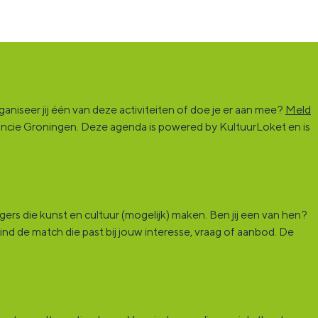
niseer jij één van deze activiteiten of doe je er aan mee?
Meld
vincie Groningen. Deze agenda is powered by KultuurLoket en is
rs die kunst en cultuur (mogelijk) maken. Ben jij een van hen?
ind de match die past bij jouw interesse, vraag of aanbod. De