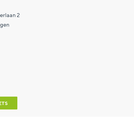
erlaan 2
ngen
ETS