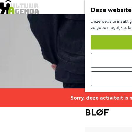
Deze website
G
Deze website maakt ge
a
zo goed mogelijk te l
n
a
a
r
d
e
h
Sorry, deze activiteit is
o
BLØF
m
e
p