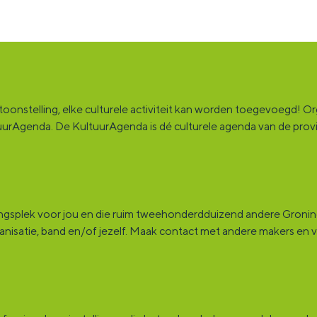
onstelling, elke culturele activiteit kan worden toegevoegd! Orga
ultuurAgenda. De KultuurAgenda is dé culturele agenda van de pro
ingsplek voor jou en die ruim tweehonderdduizend andere Groninge
rganisatie, band en/of jezelf. Maak contact met andere makers en v