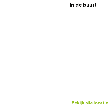
In de buurt
F
Bekijk alle locati