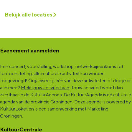
Bekijk alle locaties
Evenement aanmelden
Een concert, voorstelling, workshop, netwerkbijeenkomst of
tentoonstelling, elke culturele activiteit kan worden
toegevoegd! Organiseer jij één van deze activiteiten of doe je er
aan mee?
Meld jouw activiteit aan
. Jouw activiteit wordt dan
zichtbaar in de KultuurAgenda. De KultuurAgenda is dé culturele
agenda van de provincie Groningen. Deze agenda is powered by
KultuurLoket en is een samenwerking met Marketing
Groningen.
KultuurCentrale