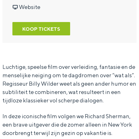
l
r
a
v
l
Website
a
C
r
a
a
s
l
C
n
s
KOOP TICKETS
s
a
l
C
s
i
s
a
l
i
c
s
s
a
c
s
i
s
s
s
Luchtige, speelse film over verleiding, fantasie en de
menselijke neiging om te dagdromen over “wat als”.
:
c
i
s
:
Regisseur Billy Wilder weet als geen ander humor en
T
s
c
i
T
subtiliteit te combineren, wat resulteert in een
h
:
s
c
h
tijdloze klassieker vol scherpe dialogen.
e
T
:
s
e
S
h
T
:
S
In deze iconische film volgen we Richard Sherman,
een brave uitgever die de zomer alleen in New York
e
e
h
T
e
doorbrengt terwijl zijn gezin op vakantie is.
v
S
e
h
v