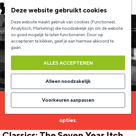
EVENEMENT AANMELDEN
Deze website gebruikt cookies
G
Deze website maakt gebruik van cookies (Functioneel,
a
Analytisch, Marketing) die noodzakelijk zijn om de website
zo goed mogelijk te laten functioneren. Door op
n
accepteren te klikken, geef je aan hiermee akkoord te
a
gaan.
a
ALLES ACCEPTEREN
r
d
Alleen noodzakelijk
e
h
Voorkeuren aanpassen
Sorry, deze activiteit is niet meer beschikbaar.
o
Bekijk het
actuele aanbod
voor de beschikbare
m
opties.
e
Classics: The Seven Year Itch
p