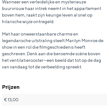
Wanneer een verleidelijke en mysterieuze
e
e
S
e
e
buurvrouw haar intrek neemt in het appartement
n
v
e
S
n
boven hem, raakt zijn keurige leven al snel op
Y
e
v
e
Y
hilarische wijze ontregeld.
e
n
e
v
e
Met haar onweerstaanbare charme en
a
Y
n
e
a
legendarische uitstraling steelt Marilyn Monroe de
r
e
Y
n
r
show in een rol die filmgeschiedenis heeft
I
a
e
Y
I
geschreven. Denk aan die beroemde scène boven
t
r
a
e
t
het ventilatierooster—een beeld dat tot op de dag
van vandaag tot de verbeelding spreekt.
c
I
r
a
c
h
t
I
r
h
c
t
I
Prijzen
h
c
t
h
c
€ 13,00
h