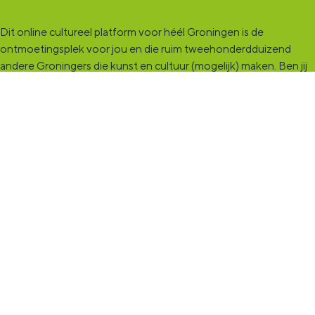
Dit online cultureel platform voor héél Groningen is de
ontmoetingsplek voor jou en die ruim tweehonderdduizend
andere Groningers die kunst en cultuur (mogelijk) maken. Ben jij
een van hen? Maak een (gratis) profiel aan en presenteer hier je
vereniging, organisatie, band en/of jezelf. Maak contact met
andere makers en vind de match die past bij jouw interesse, vraag
of aanbod. De
KultuurCentrale
, waar heel cultureel Groningen
elkaar vindt!
KultuurLoket
Het
KultuurLoket
is de verbindende schakel tussen amateurs,
professionals en instellingen die het maken, beleven en delen
van kunst en cultuur stimuleren. Voor iedereen die muziek,
theater, dans, literatuur of beeldende kunst (mogelijk) maakt in
de provincie Groningen staan we klaar met advies en
ondersteuning.