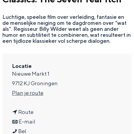
a
Luchtige, speelse film over verleiding, fantasie en
g
de menselijke neiging om te dagdromen over “wat
e
als”. Regisseur Billy Wilder weet als geen ander
humor en subtiliteit te combineren, wat resulteert in
een tijdloze klassieker vol scherpe dialogen.
Locatie
Nieuwe Markt 1
9712 KJ Groningen
n
Plan je route
a
n
a
Route
a
n
r
E-mail
C
a
a
C
Bel