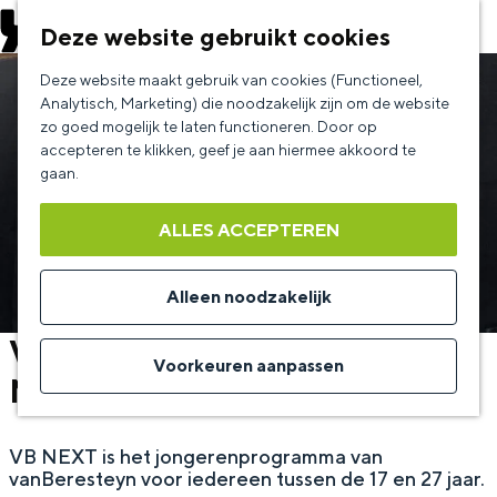
EVENEMENT AANMELDEN
Deze website gebruikt cookies
G
Deze website maakt gebruik van cookies (Functioneel,
a
Analytisch, Marketing) die noodzakelijk zijn om de website
zo goed mogelijk te laten functioneren. Door op
n
accepteren te klikken, geef je aan hiermee akkoord te
a
gaan.
a
ALLES ACCEPTEREN
r
d
Alleen noodzakelijk
e
VB NEXT - Spider-Man: Brand
h
Voorkeuren aanpassen
New Day
o
m
VB NEXT is het jongerenprogramma van
e
vanBeresteyn voor iedereen tussen de 17 en 27 jaar.
p