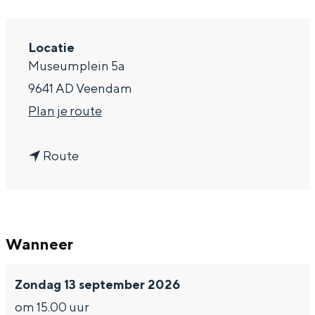
a
g
Locatie
Museumplein 5a
e
9641 AD Veendam
n
Plan je route
a
n
a
Route
a
r
a
V
r
B
Wanneer
V
N
B
E
Zondag 13 september 2026
N
X
om 15.00 uur
E
T