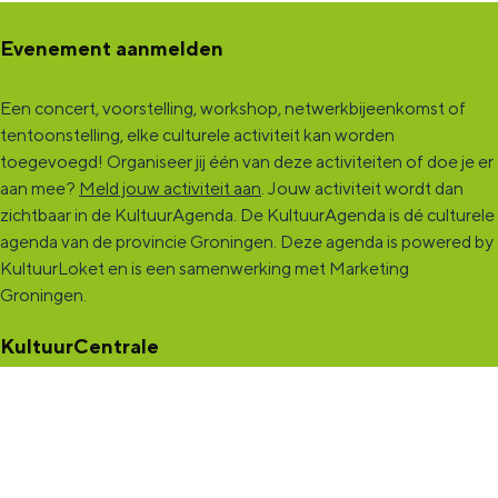
Evenement aanmelden
Een concert, voorstelling, workshop, netwerkbijeenkomst of
tentoonstelling, elke culturele activiteit kan worden
toegevoegd! Organiseer jij één van deze activiteiten of doe je er
aan mee?
Meld jouw activiteit aan
. Jouw activiteit wordt dan
zichtbaar in de KultuurAgenda. De KultuurAgenda is dé culturele
agenda van de provincie Groningen. Deze agenda is powered by
KultuurLoket en is een samenwerking met Marketing
Groningen.
KultuurCentrale
Dit online cultureel platform voor héél Groningen is de
ontmoetingsplek voor jou en die ruim tweehonderdduizend
andere Groningers die kunst en cultuur (mogelijk) maken. Ben jij
een van hen? Maak een (gratis) profiel aan en presenteer hier je