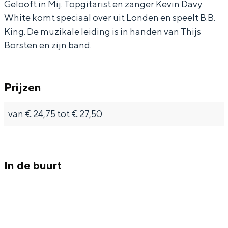
Gelooft in Mij. Topgitarist en zanger Kevin Davy
g
n
i
White komt speciaal over uit Londen en speelt B.B.
g
n
King. De muzikale leiding is in handen van Thijs
g
Borsten en zijn band.
Prijzen
van € 24,75 tot € 27,50
In de buurt