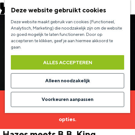
EVENEMENT AANMELDEN
Deze website gebruikt cookies
G
Deze website maakt gebruik van cookies (Functioneel,
a
Analytisch, Marketing) die noodzakelijk zijn om de website
zo goed mogelijk te laten functioneren. Door op
n
accepteren te klikken, geef je aan hiermee akkoord te
a
gaan.
a
ALLES ACCEPTEREN
r
d
Alleen noodzakelijk
e
h
Voorkeuren aanpassen
Sorry, deze activiteit is niet meer beschikbaar.
o
Bekijk het
actuele aanbod
voor de beschikbare
m
opties.
e
Hazes meets B.B. King
p