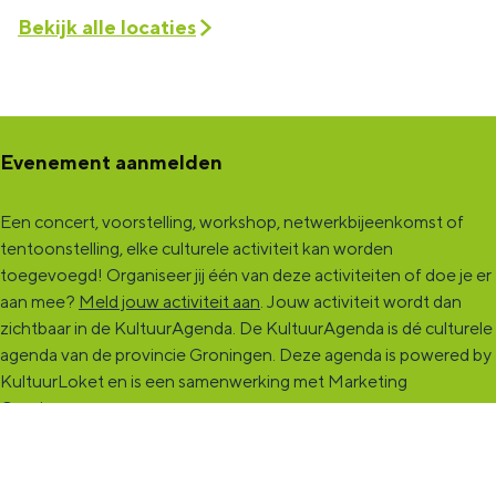
Bekijk alle locaties
Evenement aanmelden
Een concert, voorstelling, workshop, netwerkbijeenkomst of
tentoonstelling, elke culturele activiteit kan worden
toegevoegd! Organiseer jij één van deze activiteiten of doe je er
aan mee?
Meld jouw activiteit aan
. Jouw activiteit wordt dan
zichtbaar in de KultuurAgenda. De KultuurAgenda is dé culturele
agenda van de provincie Groningen. Deze agenda is powered by
KultuurLoket en is een samenwerking met Marketing
Groningen.
KultuurCentrale