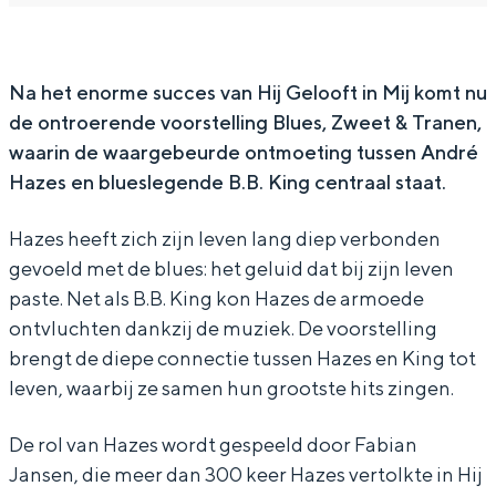
m
e
z
a
m
e
s
e
z
e
e
m
s
e
e
Na het enorme succes van
Hij Gelooft in Mij
komt nu
de ontroerende voorstelling
Blues, Zweet & Tranen
,
t
e
m
s
t
waarin de waargebeurde ontmoeting tussen André
s
e
e
m
s
Hazes en blueslegende B.B. King centraal staat.
B
t
e
e
B
.
s
t
e
.
Hazes heeft zich zijn leven lang diep verbonden
B
B
s
t
B
gevoeld met de blues: het geluid dat bij zijn leven
paste. Net als B.B. King kon Hazes de armoede
.
.
B
s
.
ontvluchten dankzij de muziek. De voorstelling
K
B
.
B
K
brengt de diepe connectie tussen Hazes en King tot
i
.
B
.
i
leven, waarbij ze samen hun grootste hits zingen.
n
K
.
B
n
De rol van Hazes wordt gespeeld door Fabian
g
i
K
.
g
Jansen, die meer dan 300 keer Hazes vertolkte in Hij
n
i
K