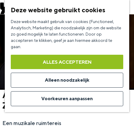
EVENEMENT AANMELDEN
Deze website gebruikt cookies
G
Deze website maakt gebruik van cookies (Functioneel,
a
Analytisch, Marketing) die noodzakelijk zijn om de website
zo goed mogelijk te laten functioneren. Door op
n
accepteren te klikken, geef je aan hiermee akkoord te
a
gaan.
a
ALLES ACCEPTEREN
r
d
Alleen noodzakelijk
e
André Kuipers & Kamerata
h
Voorkeuren aanpassen
Zuid
o
m
Een muzikale ruimtereis
e
p