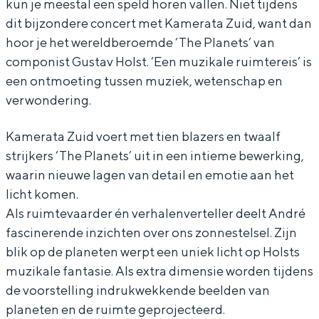
kun je meestal een speld horen vallen. Niet tijdens
é
é
u
dit bijzondere concert met Kamerata Zuid, want dan
K
K
i
hoor je het wereldberoemde ‘The Planets’ van
u
u
p
componist Gustav Holst. ‘Een muzikale ruimtereis’ is
i
i
e
een ontmoeting tussen muziek, wetenschap en
p
p
r
verwondering.
e
e
s
Kamerata Zuid voert met tien blazers en twaalf
r
r
&
strijkers ‘The Planets’ uit in een intieme bewerking,
s
s
K
waarin nieuwe lagen van detail en emotie aan het
&
&
a
licht komen.
K
K
m
Als ruimtevaarder én verhalenverteller deelt André
fascinerende inzichten over ons zonnestelsel. Zijn
a
a
e
blik op de planeten werpt een uniek licht op Holsts
m
m
r
muzikale fantasie. Als extra dimensie worden tijdens
e
e
a
de voorstelling indrukwekkende beelden van
r
r
t
planeten en de ruimte geprojecteerd.