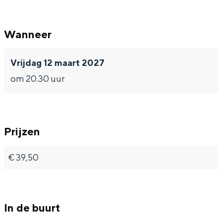
a
a
a
t
t
Z
Wanneer
a
a
u
Z
Z
i
Vrijdag 12 maart 2027
u
u
d
om 20.30 uur
i
i
d
d
Prijzen
€ 39,50
In de buurt