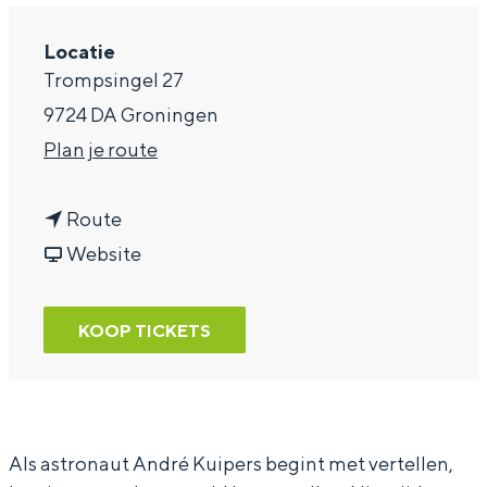
a
Locatie
g
Trompsingel 27
e
9724 DA Groningen
n
Plan je route
a
n
a
Route
a
v
r
Website
a
a
A
r
n
n
KOOP TICKETS
A
A
d
n
n
r
d
d
é
r
r
K
Als astronaut André Kuipers begint met vertellen,