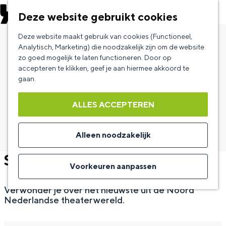
EVENEMENT AANMELDEN
Deze website gebruikt cookies
G
Deze website maakt gebruik van cookies (Functioneel,
a
Analytisch, Marketing) die noodzakelijk zijn om de website
zo goed mogelijk te laten functioneren. Door op
n
accepteren te klikken, geef je aan hiermee akkoord te
a
gaan.
a
ALLES ACCEPTEREN
r
d
Alleen noodzakelijk
e
STORMRAM
h
Voorkeuren aanpassen
o
Verwonder je over het nieuwste uit de Noord
m
Nederlandse theaterwereld.
e
p