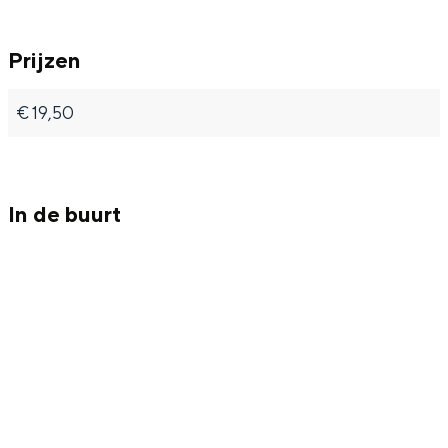
R
M
Prijzen
A
M
€ 19,50
In de buurt