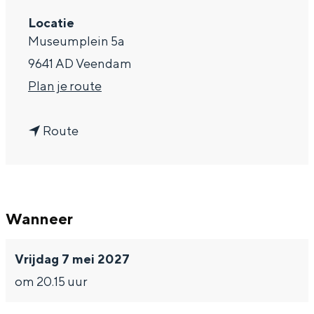
a
Locatie
Museumplein 5a
g
9641 AD Veendam
e
n
Plan je route
a
n
a
Route
a
r
a
S
r
T
Wanneer
S
O
T
R
Vrijdag 7 mei 2027
O
M
om 20.15 uur
R
R
M
A