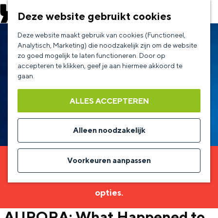
EVENEMENT AANMELDEN
Deze website gebruikt cookies
G
Deze website maakt gebruik van cookies (Functioneel,
a
Analytisch, Marketing) die noodzakelijk zijn om de website
zo goed mogelijk te laten functioneren. Door op
n
accepteren te klikken, geef je aan hiermee akkoord te
a
gaan.
a
ALLES ACCEPTEREN
r
d
Alleen noodzakelijk
e
h
Voorkeuren aanpassen
Sorry, deze activiteit is niet meer beschikbaar.
o
Bekijk het
actuele aanbod
voor de beschikbare
m
opties.
e
AURORA: What Happened to
p