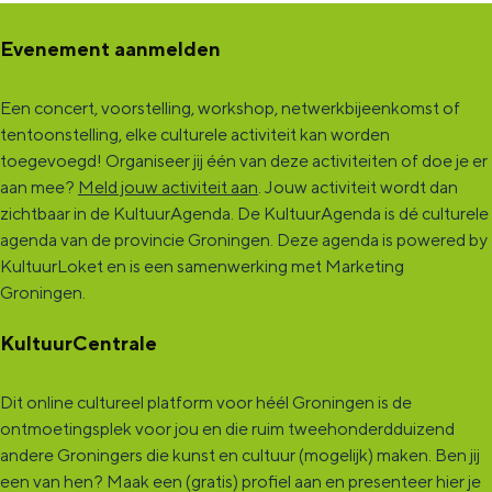
h
r
a
E
h
?
t
r
a
?
Evenement aanmelden
h
t
r
Een concert, voorstelling, workshop, netwerkbijeenkomst of
?
h
t
tentoonstelling, elke culturele activiteit kan worden
?
h
toegevoegd! Organiseer jij één van deze activiteiten of doe je er
?
aan mee?
Meld jouw activiteit aan
. Jouw activiteit wordt dan
zichtbaar in de KultuurAgenda. De KultuurAgenda is dé culturele
agenda van de provincie Groningen. Deze agenda is powered by
KultuurLoket en is een samenwerking met Marketing
Groningen.
KultuurCentrale
Dit online cultureel platform voor héél Groningen is de
ontmoetingsplek voor jou en die ruim tweehonderdduizend
andere Groningers die kunst en cultuur (mogelijk) maken. Ben jij
een van hen? Maak een (gratis) profiel aan en presenteer hier je