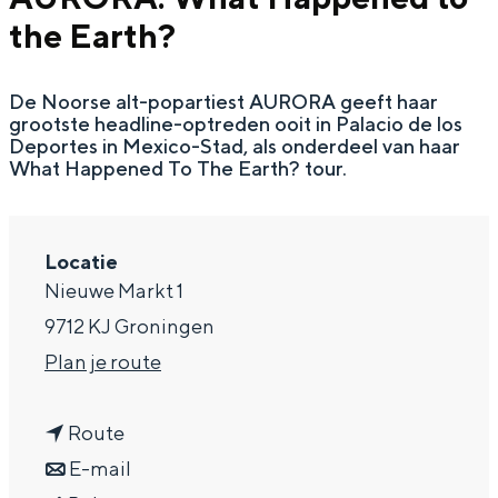
the Earth?
a
g
De Noorse alt-popartiest AURORA geeft haar
e
grootste headline-optreden ooit in Palacio de los
Deportes in Mexico-Stad, als onderdeel van haar
What Happened To The Earth? tour.
Locatie
Nieuwe Markt 1
9712 KJ Groningen
n
Plan je route
a
n
a
Route
a
n
r
E-mail