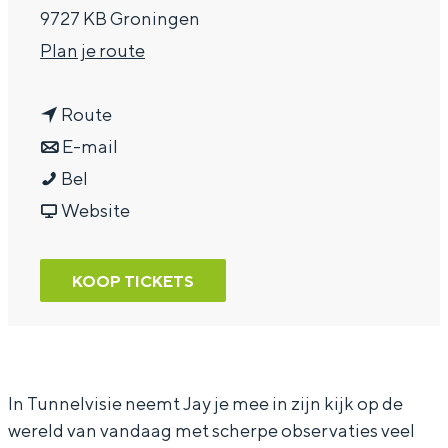
9727 KB Groningen
a
n
Plan je route
g
a
e
n
a
Route
a
n
r
E-mail
J
a
a
J
Bel
a
r
a
v
a
Website
y
J
r
a
y
F
a
J
n
F
KOOP TICKETS
r
y
a
J
r
a
F
y
a
a
n
r
F
y
n
c
a
r
F
c
In Tunnelvisie neemt Jay je mee in zijn kijk op de
wereld van vandaag met scherpe observaties veel
i
n
a
r
i