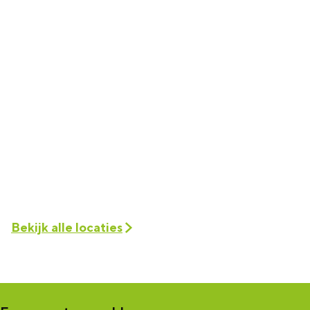
e
i
s
e
i
e
Bekijk alle locaties