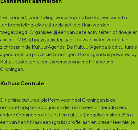
Evenement aanmelden
Een concert, voorstelling, workshop, netwerkbijeenkomst of
tentoonstelling, elke culturele activiteit kan worden
toegevoegd! Organiseer jij één van deze activiteiten of doe je er
aan mee?
Meld jouw activiteit aan
. Jouw activiteit wordt dan
zichtbaar in de KultuurAgenda. De KultuurAgenda is dé culturele
agenda van de provincie Groningen. Deze agenda is powered by
KultuurLoket en is een samenwerking met Marketing
Groningen.
KultuurCentrale
Dit online cultureel platform voor héél Groningen is de
ontmoetingsplek voor jou en die ruim tweehonderdduizend
andere Groningers die kunst en cultuur (mogelijk) maken. Ben jij
een van hen? Maak een (gratis) profiel aan en presenteer hier je
vereniging, organisatie, band en/of jezelf. Maak contact met
andere makers en vind de match die past bij jouw interesse, vraag