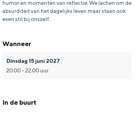
humor en momenten van reflectie. We lachen om de
s
c
n
a
s
absurditeit van het dagelijks leven maar staan ook
-
i
c
n
-
even stil bij onszelf.
T
s
i
c
T
u
-
s
i
u
Wanneer
n
T
-
s
n
n
u
T
-
n
Dinsdag 15 juni 2027
e
n
u
T
e
20.00 - 22.00 uur
l
n
n
u
l
v
e
n
n
v
i
l
e
n
i
s
v
l
e
s
In de buurt
i
i
v
l
i
e
s
i
v
e
i
s
i