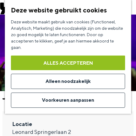
EVENEMENT AANMELDEN
Deze website gebruikt cookies
G
Deze website maakt gebruik van cookies (Functioneel,
a
Analytisch, Marketing) die noodzakelijk zijn om de website
zo goed mogelijk te laten functioneren. Door op
n
accepteren te klikken, geef je aan hiermee akkoord te
a
gaan.
a
ALLES ACCEPTEREN
r
d
Alleen noodzakelijk
e
Jay Francis - Tunnelvisie
h
Voorkeuren aanpassen
o
m
Locatie
e
Leonard Springerlaan 2
p