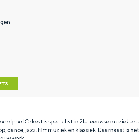
7
ngen
ETS
oordpool Orkest is specialist in 21e-eeuwse muziek en
op, dance, jazz, filmmuziek en klassiek. Daarnaast is h
ieuw werk.