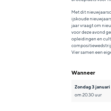
p
p
o
o
o
l
Met dit nieuwjaarsc
o
o
O
ijskoude nieuwjaars
l
l
r
jaar vraagt om nieu
voor deze avond g
O
O
k
opleidingen en cult
r
r
e
compositiewedstrij
k
k
s
Vier samen een eige
e
e
t
s
s
-
Wanneer
t
t
N
-
-
i
Zondag 3 januar
N
N
e
om 20.30 uur
i
i
u
e
e
w