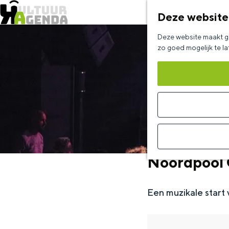
Deze website
G
Deze website maakt ge
a
zo goed mogelijk te l
n
a
a
r
d
e
Noordpool 
h
o
Een muzikale start 
m
e
p