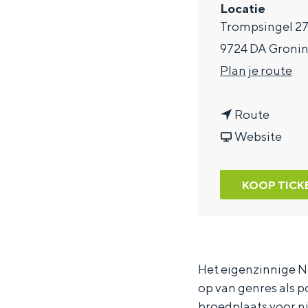
Locatie
a
Trompsingel 2
g
9724 DA Groni
e
n
Plan je route
a
n
a
Route
a
v
r
Website
a
a
N
r
n
o
KOOP TICK
N
N
o
o
o
r
o
o
d
r
r
p
Het eigenzinnige N
op van genres als p
d
d
o
broedplaats voor n