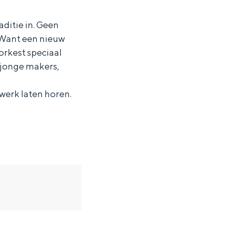
ditie in. Geen
. Want een nieuw
 orkest speciaal
jonge makers,
erk laten horen.