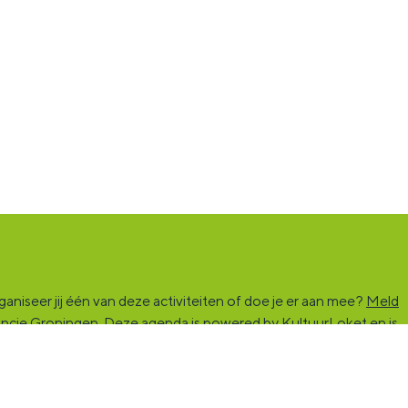
niseer jij één van deze activiteiten of doe je er aan mee?
Meld
vincie Groningen. Deze agenda is powered by KultuurLoket en is