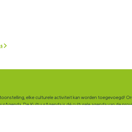
es
onstelling, elke culturele activiteit kan worden toegevoegd! Orga
ultuurAgenda. De KultuurAgenda is dé culturele agenda van de pro