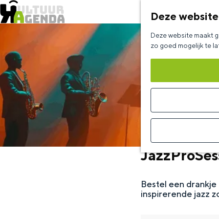
Deze website
G
Deze website maakt ge
a
zo goed mogelijk te l
n
a
a
r
d
e
JazzProSes
h
o
Bestel een drankje 
m
inspirerende jazz 
e
p