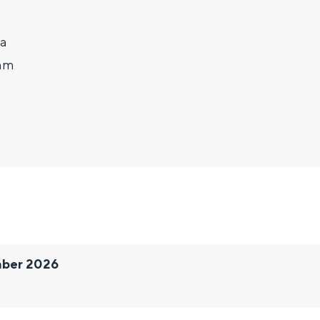
5a
dam
mber 2026