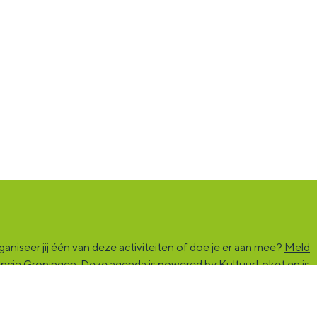
niseer jij één van deze activiteiten of doe je er aan mee?
Meld
vincie Groningen. Deze agenda is powered by KultuurLoket en is