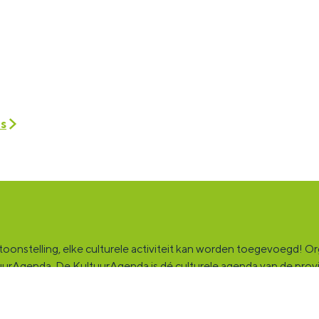
es
onstelling, elke culturele activiteit kan worden toegevoegd! Orga
ultuurAgenda. De KultuurAgenda is dé culturele agenda van de pro