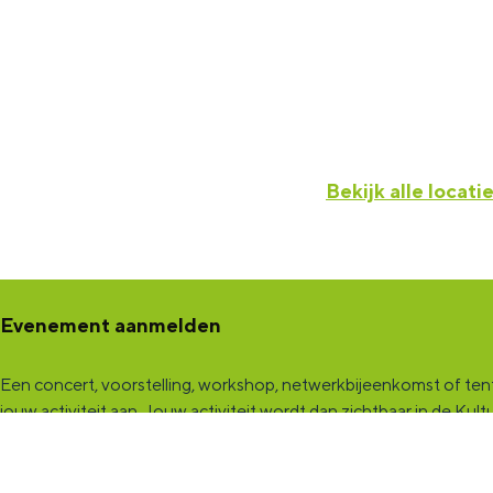
Bekijk alle locati
Evenement aanmelden
Een concert, voorstelling, workshop, netwerkbijeenkomst of tento
jouw activiteit aan
. Jouw activiteit wordt dan zichtbaar in de K
een samenwerking met Marketing Groningen.
KultuurCentrale