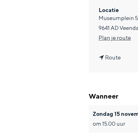
a
Locatie
Museumplein 
g
9641 AD Veen
e
n
Plan je route
a
n
a
Route
a
r
a
J
r
a
Wanneer
J
z
a
z
Zondag 15 nove
z
P
om 15.00 uur
z
r
P
o