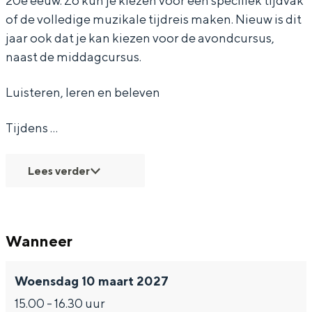
20e eeuw. Zo kun je kiezen voor een specifiek tijdvak
of de volledige muzikale tijdreis maken. Nieuw is dit
i
i
k
jaar ook dat je kan kiezen voor de avondcursus,
e
e
4
naast de middagcursus.
k
k
-
4
4
D
Luisteren, leren en beleven
-
-
e
Tijdens …
D
D
2
e
e
0
Lees verder
2
2
e
0
0
e
e
e
e
Wanneer
e
e
u
e
e
w
Woensdag 10 maart 2027
u
u
15.00 - 16.30 uur
w
w