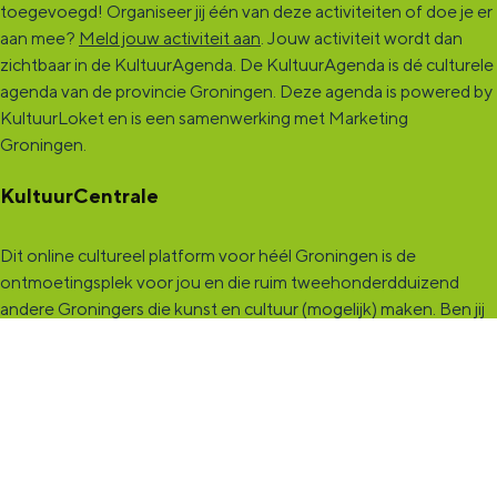
toegevoegd! Organiseer jij één van deze activiteiten of doe je er
aan mee?
Meld jouw activiteit aan
. Jouw activiteit wordt dan
zichtbaar in de KultuurAgenda. De KultuurAgenda is dé culturele
agenda van de provincie Groningen. Deze agenda is powered by
KultuurLoket en is een samenwerking met Marketing
Groningen.
KultuurCentrale
Dit online cultureel platform voor héél Groningen is de
ontmoetingsplek voor jou en die ruim tweehonderdduizend
andere Groningers die kunst en cultuur (mogelijk) maken. Ben jij
een van hen? Maak een (gratis) profiel aan en presenteer hier je
vereniging, organisatie, band en/of jezelf. Maak contact met
andere makers en vind de match die past bij jouw interesse, vraag
of aanbod. De
KultuurCentrale
, waar heel cultureel Groningen
elkaar vindt!
KultuurLoket