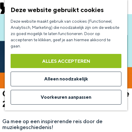
EVENEMENT AANMELDEN
Deze website gebruikt cookies
G
Deze website maakt gebruik van cookies (Functioneel,
a
Analytisch, Marketing) die noodzakelijk zijn om de website
zo goed mogelijk te laten functioneren. Door op
n
accepteren te klikken, geef je aan hiermee akkoord te
a
gaan.
a
ALLES ACCEPTEREN
r
d
Alleen noodzakelijk
e
Cursus Klassieke Muziek 4 - De
h
Voorkeuren aanpassen
20e eeuw
o
m
Ga mee op een inspirerende reis door de
e
muziekgeschiedenis!
p