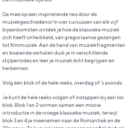
u
u
K
Ga mee op een inspirerende reis door de
s
s
l
muziekgeschiedenis! In vier cursussen van elk vijf
K
K
a
bijeenkomsten ontdek je hoe de klassieke muziek
l
l
s
zich heeft ontwikkeld, van gregoriaanse gezangen
a
a
s
tot filmmuziek. Aan de hand van muziekfragmenten
en boeiende verhalen duik je in verschillende
s
s
i
stijlperiodes en leer je muziek écht begrijpen en
s
s
e
herkennen.
i
i
k
e
e
e
Volg één blok of de hele reeks, overdag of ‘s avonds
k
k
M
Je kunt de hele reeks volgen of instappen bij een los
e
e
u
blok. Blok 1 en 2 vormen samen een mooie
M
M
z
introductie in de vroege klassieke muziek, terwijl
u
u
i
blok 3 en 4 je meenemen naar de Romantiek en de
z
z
e