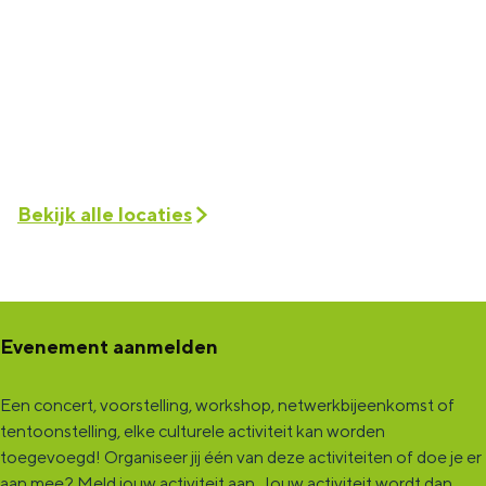
Bekijk alle locaties
Evenement aanmelden
Een concert, voorstelling, workshop, netwerkbijeenkomst of
tentoonstelling, elke culturele activiteit kan worden
toegevoegd! Organiseer jij één van deze activiteiten of doe je er
aan mee?
Meld jouw activiteit aan
. Jouw activiteit wordt dan