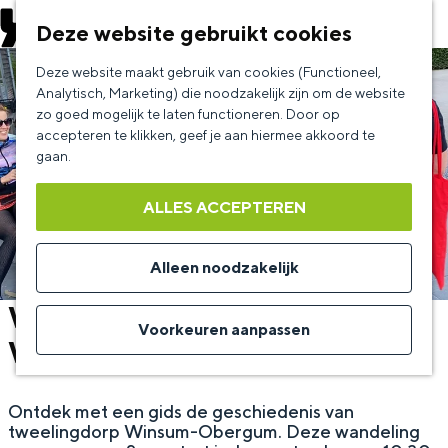
EVENEMENT AANMELDEN
Deze website gebruikt cookies
G
Deze website maakt gebruik van cookies (Functioneel,
a
Analytisch, Marketing) die noodzakelijk zijn om de website
zo goed mogelijk te laten functioneren. Door op
n
accepteren te klikken, geef je aan hiermee akkoord te
a
gaan.
a
ALLES ACCEPTEREN
r
d
Alleen noodzakelijk
e
Wandeling met dorpsgids door
h
Voorkeuren aanpassen
Winsum
o
m
Ontdek met een gids de geschiedenis van
e
tweelingdorp Winsum-Obergum. Deze wandeling
p