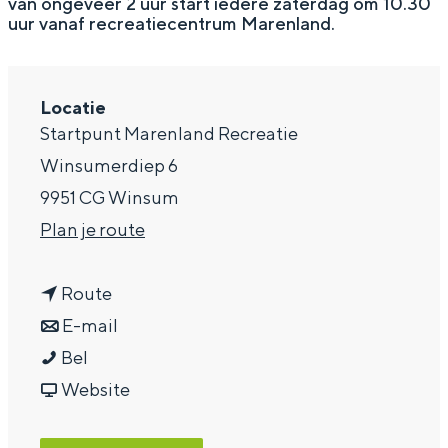
van ongeveer 2 uur start iedere zaterdag om 10.30
uur vanaf recreatiecentrum Marenland.
a
g
e
Locatie
Startpunt Marenland Recreatie
Winsumerdiep 6
9951 CG Winsum
n
Plan je route
a
n
a
Route
a
n
r
E-mail
W
a
a
W
Bel
a
r
a
v
a
Website
n
W
r
a
n