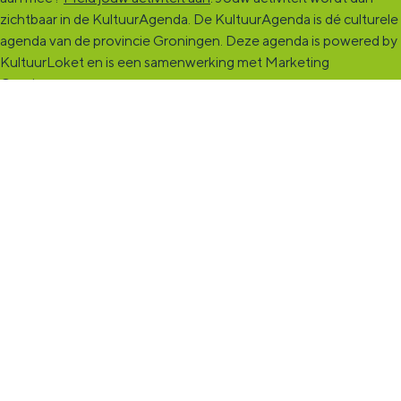
zichtbaar in de KultuurAgenda. De KultuurAgenda is dé culturele
agenda van de provincie Groningen. Deze agenda is powered by
KultuurLoket en is een samenwerking met Marketing
Groningen.
KultuurCentrale
Dit online cultureel platform voor héél Groningen is de
ontmoetingsplek voor jou en die ruim tweehonderdduizend
andere Groningers die kunst en cultuur (mogelijk) maken. Ben jij
een van hen? Maak een (gratis) profiel aan en presenteer hier je
vereniging, organisatie, band en/of jezelf. Maak contact met
andere makers en vind de match die past bij jouw interesse, vraag
of aanbod. De
KultuurCentrale
, waar heel cultureel Groningen
elkaar vindt!
KultuurLoket