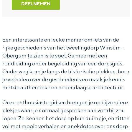
d
a
W
n
d
DEELNEMEN
e
n
a
W
e
l
d
n
a
l
i
e
d
n
i
n
l
e
d
n
Een interessante en leuke manier om iets van de
rijke geschiedenis van het tweelingdorp Winsum-
g
i
l
e
g
Obergum te zien is te voet. Ga mee met een
m
n
i
l
m
rondleiding onder begeleiding van een dorpsgids.
e
g
n
i
e
Onderweg kom je langs de historische plekken, hoor
t
m
g
n
t
je verhalen over de geschiedenis en maak je kennis
d
e
m
g
d
met de authentieke en hedendaagse architectuur.
o
t
e
m
o
Onze enthousiaste gidsen brengen je op bijzondere
r
d
t
e
r
plekjes waar je normaal gesproken aan voorbij zou
p
o
d
t
p
lopen. Ze kennen het dorp op hun duimpje, en zitten
s
r
o
d
s
vol met mooie verhalen en anekdotes over ons dorp