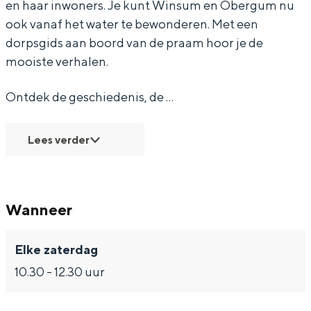
g
p
r
o
g
en haar inwoners. Je kunt Winsum en Obergum nu
ook vanaf het water te bewonderen. Met een
i
s
p
r
i
dorpsgids aan boord van de praam hoor je de
d
g
s
p
d
mooiste verhalen.
s
i
g
s
s
d
d
i
g
d
Ontdek de geschiedenis, de …
o
s
d
i
o
o
d
s
d
o
Lees verder
r
o
d
s
r
W
o
o
d
W
i
r
o
o
i
Wanneer
n
W
r
o
n
s
i
W
r
s
Elke zaterdag
u
n
i
W
u
10.30 - 12.30 uur
m
s
n
i
m