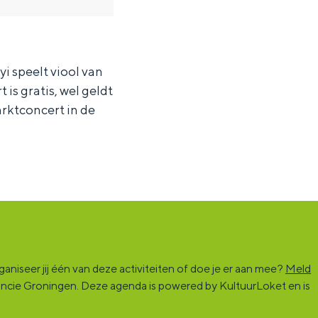
i speelt viool van
is gratis, wel geldt
rktconcert in de
niseer jij één van deze activiteiten of doe je er aan mee?
Meld
vincie Groningen. Deze agenda is powered by KultuurLoket en is