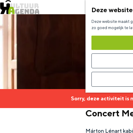
Deze website
G
Deze website maakt ge
a
zo goed mogelijk te l
n
a
a
r
d
e
h
Sorry, deze activiteit is
o
Concert M
m
e
Márton Lénart kabi
p