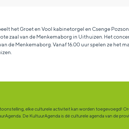
eelt het Groet en Vool kabinetorgel en Csenge Pozsony
grote zaal van de Menkemaborg in Uithuizen. Het concert 
van de Menkemaborg. Vanaf 16.00 uur spelen ze het ma
izen.
onstelling, elke culturele activiteit kan worden toegevoegd! Orga
ultuurAgenda. De KultuurAgenda is dé culturele agenda van de pro