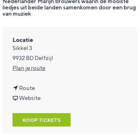
Nederlander Marijn Brouwers waarin de mooiste
liedjes uit beide landen samenkomen door een brug
a
van muziek
g
e
Locatie
Sikkel 3
9932 BD Delfzijl
n
Plan je route
a
n
a
Route
a
v
r
Website
a
a
V
r
n
e
KOOP TICKETS
V
V
r
e
e
a