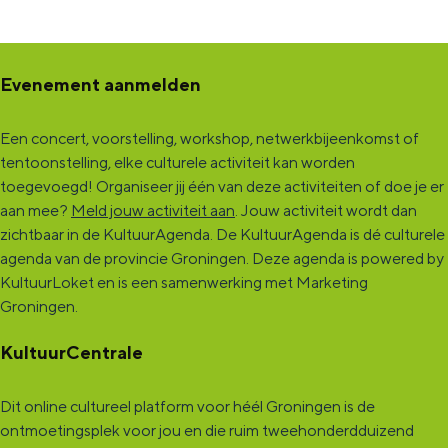
l
l
n
a
a
d
Evenement aanmelden
n
n
/
d
d
B
Een concert, voorstelling, workshop, netwerkbijeenkomst of
/
/
e
tentoonstelling, elke culturele activiteit kan worden
B
B
l
toegevoegd! Organiseer jij één van deze activiteiten of doe je er
aan mee?
Meld jouw activiteit aan
. Jouw activiteit wordt dan
e
e
g
zichtbaar in de KultuurAgenda. De KultuurAgenda is dé culturele
l
l
i
agenda van de provincie Groningen. Deze agenda is powered by
g
g
ë
KultuurLoket en is een samenwerking met Marketing
Groningen.
i
i
ë
ë
KultuurCentrale
Dit online cultureel platform voor héél Groningen is de
ontmoetingsplek voor jou en die ruim tweehonderdduizend