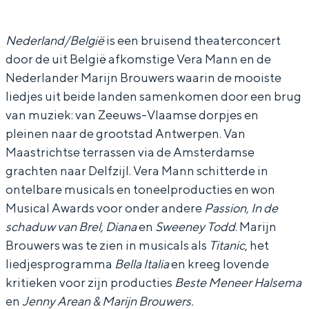
r
r
M
a
a
a
Nederland/België
is een bruisend theaterconcert
door de uit België afkomstige Vera Mann en de
M
M
n
Nederlander Marijn Brouwers waarin de mooiste
a
a
n
liedjes uit beide landen samenkomen door een brug
n
n
e
van muziek: van Zeeuws-Vlaamse dorpjes en
n
n
n
pleinen naar de grootstad Antwerpen. Van
e
e
M
Maastrichtse terrassen via de Amsterdamse
grachten naar Delfzijl. Vera Mann schitterde in
n
n
a
ontelbare musicals en toneelproducties en won
M
M
r
Musical Awards voor onder andere
Passion, In de
a
a
i
schaduw van Brel, Diana
en
Sweeney Todd
. Marijn
r
r
j
Brouwers was te zien in musicals als
Titanic
, het
i
i
n
liedjesprogramma
Bella Italia
en kreeg lovende
j
j
B
kritieken voor zijn producties
Beste Meneer Halsema
en
Jenny Arean & Marijn Brouwers.
n
n
r