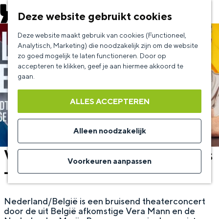
EVENEMENT AANMELDEN
Deze website gebruikt cookies
G
Deze website maakt gebruik van cookies (Functioneel,
a
Analytisch, Marketing) die noodzakelijk zijn om de website
zo goed mogelijk te laten functioneren. Door op
n
accepteren te klikken, geef je aan hiermee akkoord te
a
gaan.
a
ALLES ACCEPTEREN
r
d
Alleen noodzakelijk
e
Vera Mann en Marijn Brouwers
h
Voorkeuren aanpassen
- Nederland/België
o
m
Nederland/België is een bruisend theaterconcert
e
door de uit België afkomstige Vera Mann en de
p