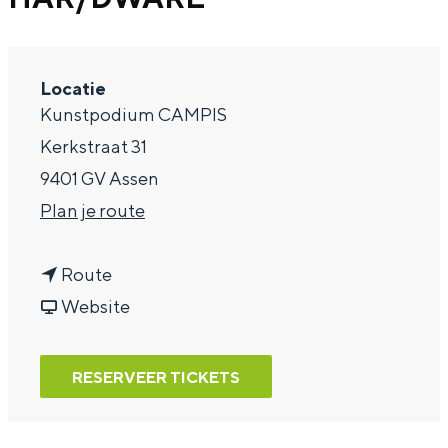
a
g
Locatie
e
Kunstpodium CAMPIS
Kerkstraat 31
9401 GV Assen
n
Plan je route
a
n
a
Route
a
v
r
Website
a
a
H
r
n
A
RESERVEER TICKETS
H
H
R
A
A
/