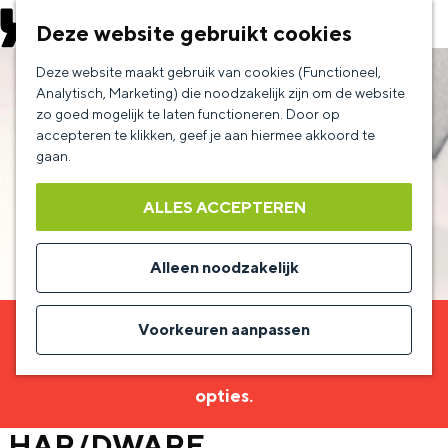
EVENEMENT AANMELDEN
Deze website gebruikt cookies
G
Deze website maakt gebruik van cookies (Functioneel,
a
Analytisch, Marketing) die noodzakelijk zijn om de website
zo goed mogelijk te laten functioneren. Door op
n
accepteren te klikken, geef je aan hiermee akkoord te
a
gaan.
a
ALLES ACCEPTEREN
r
d
Alleen noodzakelijk
e
h
Voorkeuren aanpassen
Sorry, deze activiteit is niet meer beschikbaar.
o
Bekijk het
actuele aanbod
voor de beschikbare
m
opties.
e
HAR/DWARE
p