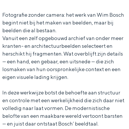
R
R
D
/
/
W
Fotografie zonder camera: het werk van Wim Bosch
begint niet bij het maken van beelden, maar bij
D
D
A
beelden die al bestaan.
W
W
R
Vanuit een zelf opgebouwd archief van onder meer
A
A
E
kranten- en architectuurbeelden selecteert en
R
R
herschikt hij fragmenten. Wat overblijft zijn details
E
E
— een hand, een gebaar, een uitsnede — die zich
losmaken van hun oorspronkelijke context en een
eigen visuele lading krijgen.
In deze werkwijze botst de behoefte aan structuur
en controle met een werkelijkheid die zich daar niet
volledig naar laat vormen. De modernistische
belofte van een maakbare wereld vertoont barsten
— en juist daar ontstaat Bosch’ beeldtaal.