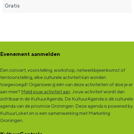
Gratis
Evenement aanmelden
Een concert, voorstelling, workshop, netwerkbijeenkomst of
tentoonstelling, elke culturele activiteit kan worden
toegevoegd! Organiseer jij één van deze activiteiten of doe je er
aan mee?
Meld jouw activiteit aan
. Jouw activiteit wordt dan
zichtbaar in de KultuurAgenda. De KultuurAgenda is dé culturele
agenda van de provincie Groningen. Deze agenda is powered by
KultuurLoket en is een samenwerking met Marketing
Groningen.