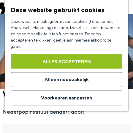
EVENEMENT AANMELDEN
Deze website gebruikt cookies
G
Deze website maakt gebruik van cookies (Functioneel,
a
Analytisch, Marketing) die noodzakelijk zijn om de website
zo goed mogelijk te laten functioneren. Door op
n
accepteren te klikken, geef je aan hiermee akkoord te
a
gaan.
a
ALLES ACCEPTEREN
r
d
Alleen noodzakelijk
e
Van Dik Hout
h
Voorkeuren aanpassen
o
Nederpopinstituut dendert door!
m
e
p