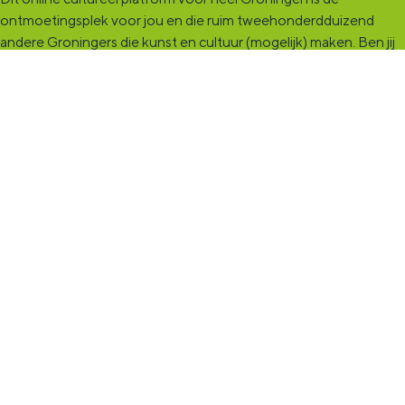
ontmoetingsplek voor jou en die ruim tweehonderdduizend
andere Groningers die kunst en cultuur (mogelijk) maken. Ben jij
een van hen? Maak een (gratis) profiel aan en presenteer hier je
vereniging, organisatie, band en/of jezelf. Maak contact met
andere makers en vind de match die past bij jouw interesse, vraag
of aanbod. De
KultuurCentrale
, waar heel cultureel Groningen
elkaar vindt!
KultuurLoket
Het
KultuurLoket
is de verbindende schakel tussen amateurs,
professionals en instellingen die het maken, beleven en delen
van kunst en cultuur stimuleren. Voor iedereen die muziek,
theater, dans, literatuur of beeldende kunst (mogelijk) maakt in
de provincie Groningen staan we klaar met advies en
ondersteuning.