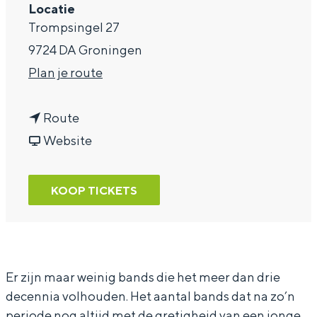
Locatie
a
Trompsingel 27
g
9724 DA Groningen
e
n
Plan je route
a
n
a
Route
a
v
r
Website
a
a
V
r
n
a
KOOP TICKETS
V
V
n
a
a
D
n
n
i
D
D
k
Er zijn maar weinig bands die het meer dan drie
decennia volhouden. Het aantal bands dat na zo’n
i
i
H
periode nog altijd met de gretigheid van een jonge