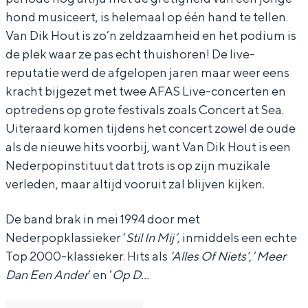
k
k
o
hond musiceert, is helemaal op één hand te tellen.
H
H
u
Van Dik Hout is zo’n zeldzaamheid en het podium is
o
o
t
de plek waar ze pas echt thuishoren! De live-
u
u
reputatie werd de afgelopen jaren maar weer eens
kracht bijgezet met twee AFAS Live-concerten en
t
t
optredens op grote festivals zoals Concert at Sea.
Uiteraard komen tijdens het concert zowel de oude
als de nieuwe hits voorbij, want Van Dik Hout is een
Nederpopinstituut dat trots is op zijn muzikale
verleden, maar altijd vooruit zal blijven kijken.
De band brak in mei 1994 door met
Nederpopklassieker ‘
Stil In Mij’
, inmiddels een echte
Top 2000-klassieker. Hits als
‘Alles Of Niets’
, ‘
Meer
Dan Een Ander
‘ en ‘
Op D…