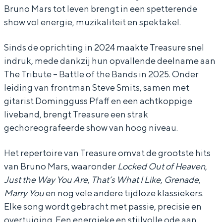
Bruno Mars tot leven brengt in een spetterende
u
u
e
show vol energie, muzikaliteit en spektakel.
r
r
e
e
Sinds de oprichting in 2024 maakte Treasure snel
indruk, mede dankzij hun opvallende deelname aan
The Tribute – Battle of the Bands in 2025. Onder
leiding van frontman Steve Smits, samen met
gitarist Domingguss Pfaff en een achtkoppige
liveband, brengt Treasure een strak
gechoreografeerde show van hoog niveau.
Het repertoire van Treasure omvat de grootste hits
van Bruno Mars, waaronder
Locked Out of Heaven
,
Just the Way You Are
,
That’s What I Like
,
Grenade
,
Marry You
en nog vele andere tijdloze klassiekers.
Elke song wordt gebracht met passie, precisie en
overtuiging. Een energieke en stijlvolle ode aan