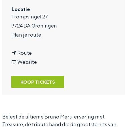
a
Locatie
Trompsingel 27
g
9724 DA Groningen
e
n
Plan je route
a
n
a
Route
a
v
r
Website
a
a
T
r
n
r
KOOP TICKETS
T
T
e
r
r
a
e
e
s
a
a
u
Beleef de ultieme Bruno Mars-ervaring met
Treasure, dé tribute band die de grootste hits van
s
s
r