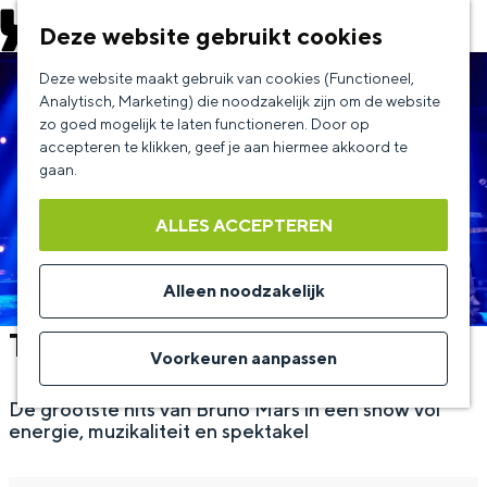
EVENEMENT AANMELDEN
Deze website gebruikt cookies
G
Deze website maakt gebruik van cookies (Functioneel,
a
Analytisch, Marketing) die noodzakelijk zijn om de website
zo goed mogelijk te laten functioneren. Door op
n
accepteren te klikken, geef je aan hiermee akkoord te
a
gaan.
a
ALLES ACCEPTEREN
r
d
Alleen noodzakelijk
e
Treasure
h
Voorkeuren aanpassen
o
De grootste hits van Bruno Mars in een show vol
m
energie, muzikaliteit en spektakel
e
p