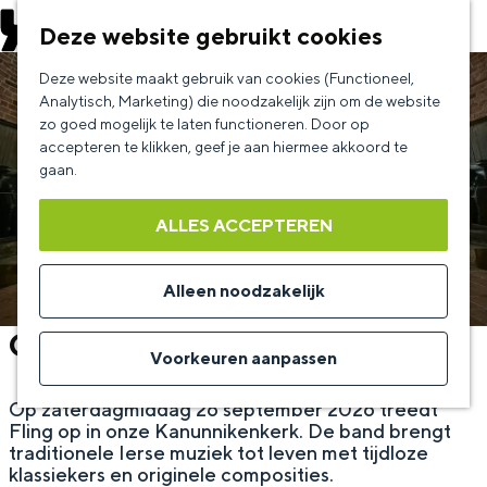
EVENEMENT AANMELDEN
Deze website gebruikt cookies
G
Deze website maakt gebruik van cookies (Functioneel,
a
Analytisch, Marketing) die noodzakelijk zijn om de website
zo goed mogelijk te laten functioneren. Door op
n
accepteren te klikken, geef je aan hiermee akkoord te
a
gaan.
a
ALLES ACCEPTEREN
r
d
Alleen noodzakelijk
e
Concert: Fling
h
Voorkeuren aanpassen
o
Op zaterdagmiddag 26 september 2026 treedt
m
Fling op in onze Kanunnikenkerk. De band brengt
e
traditionele Ierse muziek tot leven met tijdloze
klassiekers en originele composities.
p