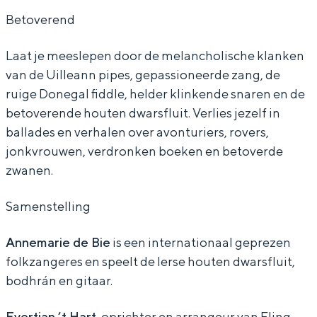
n
e
Betoverend
c
r
e
t
Laat je meeslepen door de melancholische klanken
r
:
van de Uilleann pipes, gepassioneerde zang, de
t
F
ruige Donegal fiddle, helder klinkende snaren en de
betoverende houten dwarsfluit. Verlies jezelf in
:
l
ballades en verhalen over avonturiers, rovers,
F
i
jonkvrouwen, verdronken boeken en betoverde
l
n
zwanen.
i
g
n
Samenstelling
g
Annemarie de Bie
is een internationaal geprezen
folkzangeres en speelt de Ierse houten dwarsfluit,
bodhrán en gitaar.
Evertjan ’t Hart
, oprichter en arrangeur van Fling,