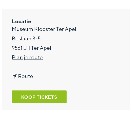
a
g
Locatie
e
Museum Klooster Ter Apel
Boslaan 3-5
9561 LH Ter Apel
n
Plan je route
a
n
a
Route
a
r
a
C
KOOP TICKETS
r
o
C
n
o
c