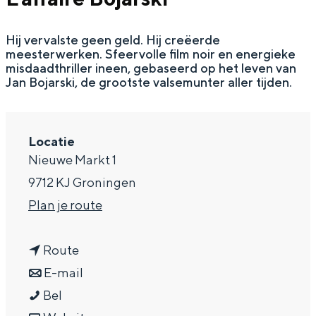
a
Hij vervalste geen geld. Hij creëerde
g
meesterwerken. Sfeervolle film noir en energieke
e
misdaadthriller ineen, gebaseerd op het leven van
Jan Bojarski, de grootste valsemunter aller tijden.
Locatie
Nieuwe Markt 1
9712 KJ Groningen
n
Plan je route
a
n
a
Route
a
n
r
E-mail
L
a
a
L
Bel