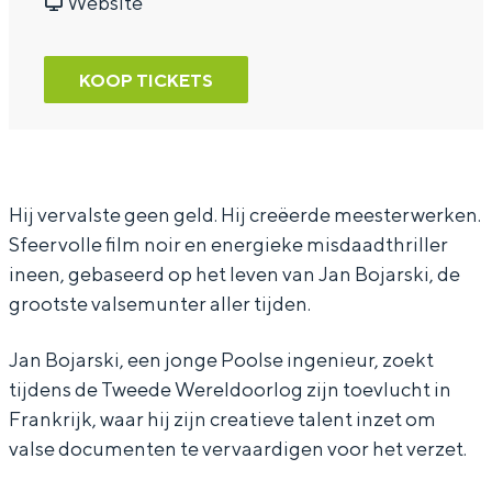
'
r
a
v
'
Website
a
L
r
a
a
f
'
L
n
f
KOOP TICKETS
f
a
'
L
f
a
f
a
'
a
i
f
f
a
i
r
a
f
f
r
Hij vervalste geen geld. Hij creëerde meesterwerken.
Sfeervolle film noir en energieke misdaadthriller
e
i
a
f
e
ineen, gebaseerd op het leven van Jan Bojarski, de
B
r
i
a
B
grootste valsemunter aller tijden.
o
e
r
i
o
j
B
e
r
j
Jan Bojarski, een jonge Poolse ingenieur, zoekt
a
o
B
e
a
tijdens de Tweede Wereldoorlog zijn toevlucht in
Frankrijk, waar hij zijn creatieve talent inzet om
r
j
o
B
r
valse documenten te vervaardigen voor het verzet.
s
a
j
o
s