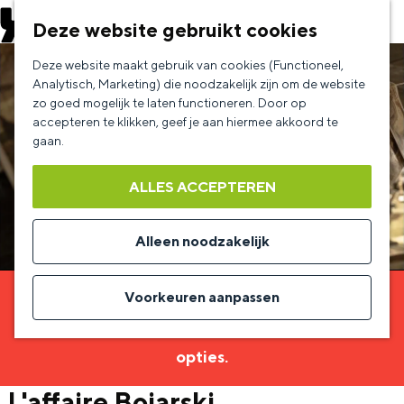
EVENEMENT AANMELDEN
Deze website gebruikt cookies
G
Deze website maakt gebruik van cookies (Functioneel,
a
Analytisch, Marketing) die noodzakelijk zijn om de website
zo goed mogelijk te laten functioneren. Door op
n
accepteren te klikken, geef je aan hiermee akkoord te
a
gaan.
a
ALLES ACCEPTEREN
r
d
Alleen noodzakelijk
e
h
Voorkeuren aanpassen
Sorry, deze activiteit is niet meer beschikbaar.
o
Bekijk het
actuele aanbod
voor de beschikbare
m
opties.
e
L'affaire Bojarski
p