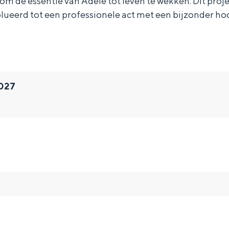
om de essentie van Adele tot leven te wekken. Dit project
lueerd tot een professionele act met een bijzonder ho
2027