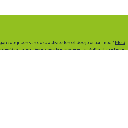
niseer jij één van deze activiteiten of doe je er aan mee?
Meld
vincie Groningen. Deze agenda is powered by KultuurLoket en is
rs die kunst en cultuur (mogelijk) maken. Ben jij een van hen?
ind de match die past bij jouw interesse, vraag of aanbod. De
nst en cultuur stimuleren. Voor iedereen die muziek, theater,