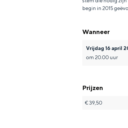
stem die nodig zijn 
d
t
e
A
begin in 2015 geëvo
e
o
t
d
l
A
o
e
Wanneer
e
d
A
l
e
d
e
Vrijdag 16 april 
l
e
om 20.00 uur
e
l
e
Prijzen
€ 39,50