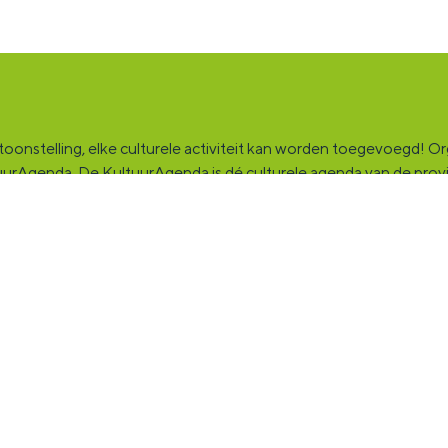
onstelling, elke culturele activiteit kan worden toegevoegd! Orga
ultuurAgenda. De KultuurAgenda is dé culturele agenda van de pro
ingsplek voor jou en die ruim tweehonderdduizend andere Groninge
rganisatie, band en/of jezelf. Maak contact met andere makers en v
fessionals en instellingen die het maken, beleven en delen van ku