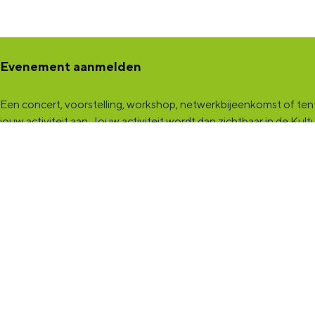
Evenement aanmelden
Een concert, voorstelling, workshop, netwerkbijeenkomst of tento
jouw activiteit aan
. Jouw activiteit wordt dan zichtbaar in de K
een samenwerking met Marketing Groningen.
KultuurCentrale
Dit online cultureel platform voor héél Groningen is de ontmoet
Maak een (gratis) profiel aan en presenteer hier je vereniging, o
KultuurCentrale
, waar heel cultureel Groningen elkaar vindt!
KultuurLoket
Het
KultuurLoket
is de verbindende schakel tussen amateurs, pro