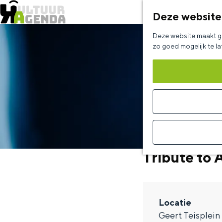
Deze website
G
Deze website maakt ge
a
zo goed mogelijk te l
n
a
a
r
d
e
Tribute to 
h
o
m
Locatie
e
Geert Teisplein
p