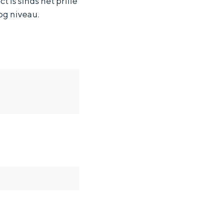
 is sinds het prille
og niveau.