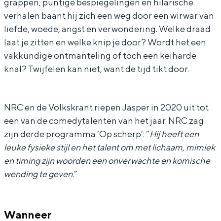
grappen, puntige bespiegelingen en hilarische
e
a
v
d
verhalen baant hij zich een weg door een wirwar van
r
n
a
e
liefde, woede, angst en verwondering. Welke draad
V
d
n
r
laat je zitten en welke knip je door? Wordt het een
vakkundige ontmanteling of toch een keiharde
e
e
d
V
knal? Twijfelen kan niet, want de tijd tikt door.
e
r
e
e
n
V
r
e
e
V
n
NRC en de Volkskrant riepen Jasper in 2020 uit tot
e
e
een van de comedytalenten van het jaar. NRC zag
zijn derde programma ‘Op scherp’: “
Hij heeft een
n
e
leuke fysieke stijl en het talent om met lichaam, mimiek
n
en timing zijn woorden een onverwachte en komische
wending te geven
.”
Wanneer