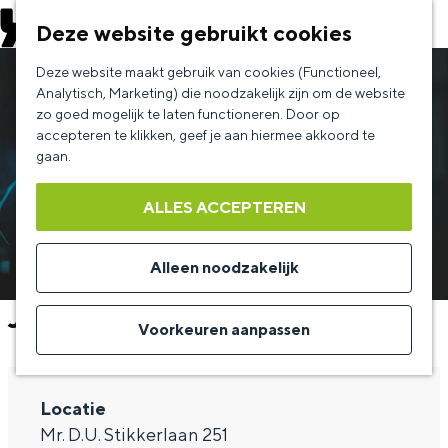
EVENEMENT AANMELDEN
Deze website gebruikt cookies
G
Deze website maakt gebruik van cookies (Functioneel,
a
Analytisch, Marketing) die noodzakelijk zijn om de website
zo goed mogelijk te laten functioneren. Door op
n
accepteren te klikken, geef je aan hiermee akkoord te
a
gaan.
a
ALLES ACCEPTEREN
r
d
Alleen noodzakelijk
e
Jasper van der Veen
h
Voorkeuren aanpassen
o
m
Locatie
e
Mr. D.U. Stikkerlaan 251
p