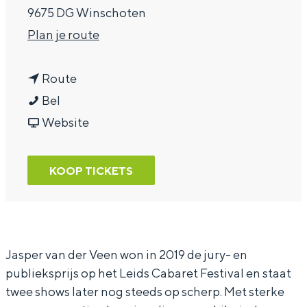
9675 DG Winschoten
a
n
Plan je route
g
a
e
n
a
Route
J
a
r
Bel
a
a
v
J
Website
s
r
a
a
p
J
n
s
KOOP TICKETS
e
a
J
p
r
s
a
e
v
p
s
r
a
e
p
v
Jasper van der Veen won in 2019 de jury- en
publieksprijs op het Leids Cabaret Festival en staat
n
r
e
a
twee shows later nog steeds op scherp. Met sterke
d
v
r
n