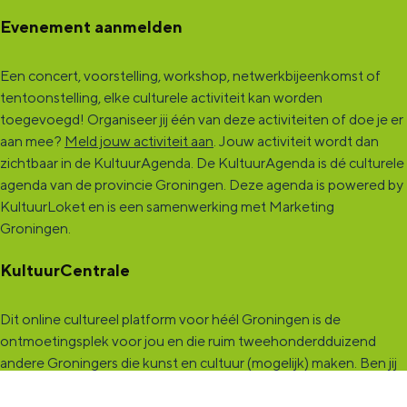
Evenement aanmelden
Een concert, voorstelling, workshop, netwerkbijeenkomst of
tentoonstelling, elke culturele activiteit kan worden
toegevoegd! Organiseer jij één van deze activiteiten of doe je er
aan mee?
Meld jouw activiteit aan
. Jouw activiteit wordt dan
zichtbaar in de KultuurAgenda. De KultuurAgenda is dé culturele
agenda van de provincie Groningen. Deze agenda is powered by
KultuurLoket en is een samenwerking met Marketing
Groningen.
KultuurCentrale
Dit online cultureel platform voor héél Groningen is de
ontmoetingsplek voor jou en die ruim tweehonderdduizend
andere Groningers die kunst en cultuur (mogelijk) maken. Ben jij
een van hen? Maak een (gratis) profiel aan en presenteer hier je
vereniging, organisatie, band en/of jezelf. Maak contact met