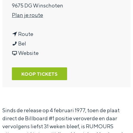
9675 DG Winschoten
a
n
Plan je route
g
a
e
n
a
Route
T
a
r
Bel
h
a
v
T
Website
e
r
a
h
C
T
n
e
KOOP TICKETS
o
h
T
C
s
e
h
o
m
C
e
s
i
o
C
m
Sinds de release op 4 februari 1977, toen de plaat
direct de Billboard #1 positie veroverde en daar
c
s
o
i
vervolgens liefst 31 weken bleef, is RUMOURS
C
m
s
c