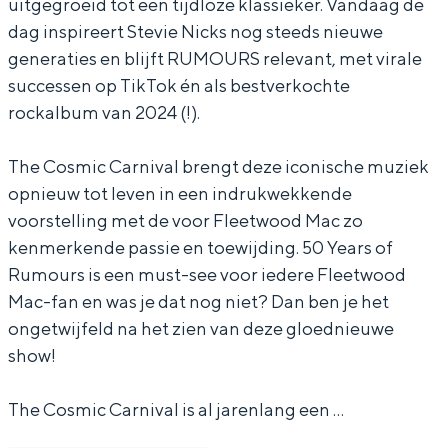
uitgegroeid tot een tijdloze klassieker. Vandaag de
a
i
m
C
dag inspireert Stevie Nicks nog steeds nieuwe
r
c
i
a
generaties en blijft RUMOURS relevant, met virale
n
C
c
r
successen op TikTok én als bestverkochte
rockalbum van 2024 (!).
i
a
C
n
v
r
a
i
The Cosmic Carnival brengt deze iconische muziek
a
n
r
v
opnieuw tot leven in een indrukwekkende
l
i
n
a
voorstelling met de voor Fleetwood Mac zo
v
i
l
kenmerkende passie en toewijding. 50 Years of
a
v
Rumours is een must-see voor iedere Fleetwood
Mac-fan en was je dat nog niet? Dan ben je het
l
a
ongetwijfeld na het zien van deze gloednieuwe
l
show!
The Cosmic Carnival is al jarenlang een …