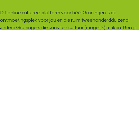
Dit online cultureel platform voor héél Groningen is de
ontmoetingsplek voor jou en die ruim tweehonderdduizend
andere Groningers die kunst en cultuur (mogelijk) maken. Ben jij
een van hen? Maak een (gratis) profiel aan en presenteer hier je
vereniging, organisatie, band en/of jezelf. Maak contact met
andere makers en vind de match die past bij jouw interesse, vraag
of aanbod. De
KultuurCentrale
, waar heel cultureel Groningen
elkaar vindt!
KultuurLoket
Het
KultuurLoket
is de verbindende schakel tussen amateurs,
professionals en instellingen die het maken, beleven en delen
van kunst en cultuur stimuleren. Voor iedereen die muziek,
theater, dans, literatuur of beeldende kunst (mogelijk) maakt in
de provincie Groningen staan we klaar met advies en
ondersteuning.