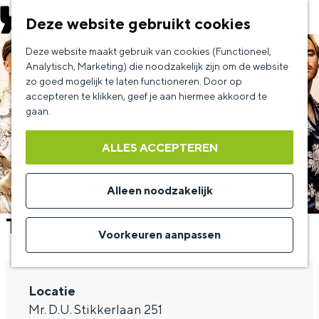
EVENEMENT AANMELDEN
Deze website gebruikt cookies
G
Deze website maakt gebruik van cookies (Functioneel,
a
Analytisch, Marketing) die noodzakelijk zijn om de website
zo goed mogelijk te laten functioneren. Door op
n
accepteren te klikken, geef je aan hiermee akkoord te
a
gaan.
a
ALLES ACCEPTEREN
r
d
Alleen noodzakelijk
e
The Cosmic Carnival
h
Voorkeuren aanpassen
o
m
Locatie
e
Mr. D.U. Stikkerlaan 251
p