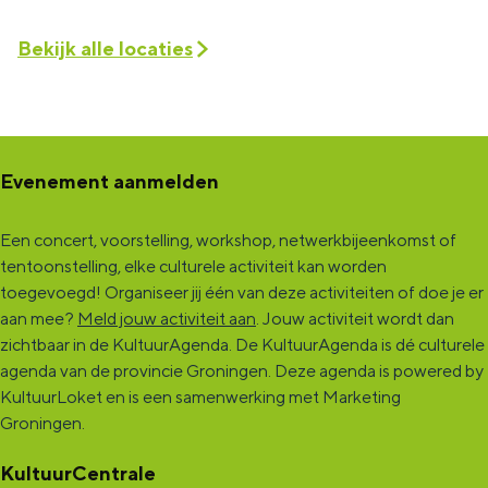
Bekijk alle locaties
Evenement aanmelden
Een concert, voorstelling, workshop, netwerkbijeenkomst of
tentoonstelling, elke culturele activiteit kan worden
toegevoegd! Organiseer jij één van deze activiteiten of doe je er
aan mee?
Meld jouw activiteit aan
. Jouw activiteit wordt dan
zichtbaar in de KultuurAgenda. De KultuurAgenda is dé culturele
agenda van de provincie Groningen. Deze agenda is powered by
KultuurLoket en is een samenwerking met Marketing
Groningen.
KultuurCentrale