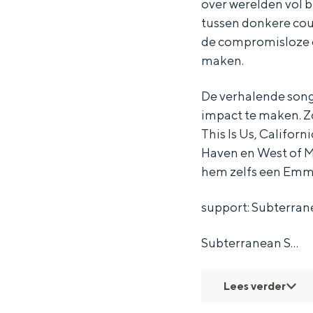
over werelden vol b
h
h
t
tussen donkere coun
i
i
e
de compromisloze e
t
t
B
maken.
e
e
u
B
B
f
De verhalende songs
impact te maken. Zo
u
u
f
This Is Us, Californ
f
f
a
Haven en West of 
f
f
l
hem zelfs een Emm
a
a
o
support: Subterran
l
l
-
o
o
s
Subterranean S…
-
-
u
s
s
p
Lees verder
u
u
p