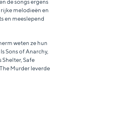
ven de songs ergens
 rijke melodieën en
ots en meeslepend
scherm weten ze hun
ls Sons of Anarchy,
s Shelter, Safe
The Murder leverde