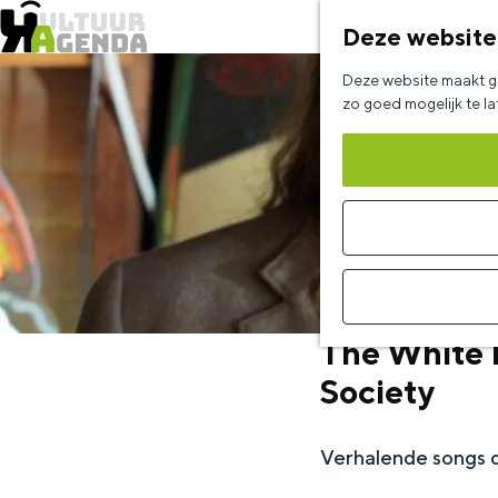
Deze website
G
Deze website maakt ge
a
zo goed mogelijk te l
n
a
a
r
d
e
The White B
h
Society
o
m
Verhalende songs d
e
p