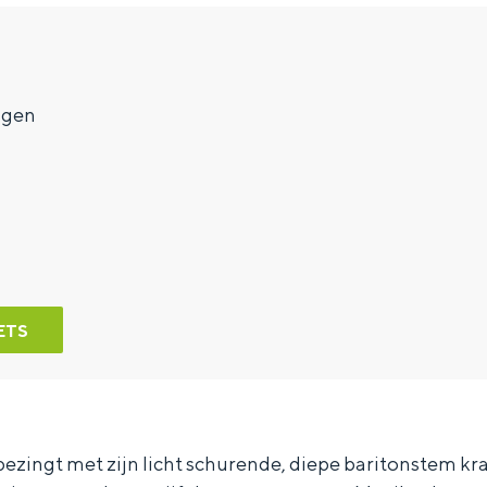
7
ngen
ETS
ezingt met zijn licht schurende, diepe baritonstem kr