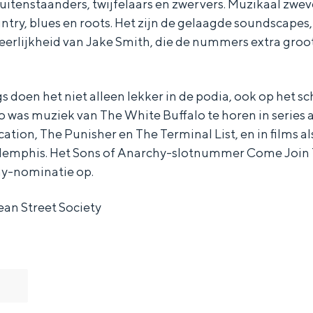
uitenstaanders, twijfelaars en zwervers. Muzikaal zwe
try, blues en roots. Het zijn de gelaagde soundscapes,
erlijkheid van Jake Smith, die de nummers extra gro
 doen het niet alleen lekker in de podia, ook op het 
 was muziek van The White Buffalo te horen in series a
ication, The Punisher en The Terminal List, en in films al
Memphis. Het Sons of Anarchy-slotnummer Come Join 
y-nominatie op.
ean Street Society