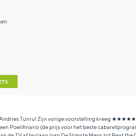
gen
ETS
Andries Tunru! Zijn vorige voorstelling kreeg ★★★★★
en Poelifinario (de prijs voor het beste cabaretprog
t van de TV af te slaan (van De Slimste Mens tot Beat th