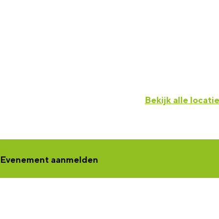
Bekijk alle locati
Evenement aanmelden
Een concert, voorstelling, workshop, netwerkbijeenkomst of tento
jouw activiteit aan
. Jouw activiteit wordt dan zichtbaar in de K
een samenwerking met Marketing Groningen.