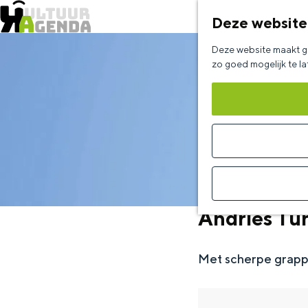
Deze website
G
Deze website maakt ge
a
zo goed mogelijk te l
n
a
a
r
d
e
Andries Tun
h
o
Met scherpe grappe
m
e
p