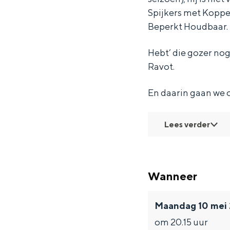
e
e
T
Spijkers met Koppen
s
s
u
Beperkt Houdbaar.
T
T
n
u
u
r
Hebt’ die gozer nog
Ravot.
n
n
u
r
r
-
En daarin gaan we o
u
u
R
-
-
a
Lees verder
R
R
v
a
a
o
v
v
t
Wanneer
o
o
(
t
t
r
Maandag 10 mei
(
(
e
om 20.15 uur