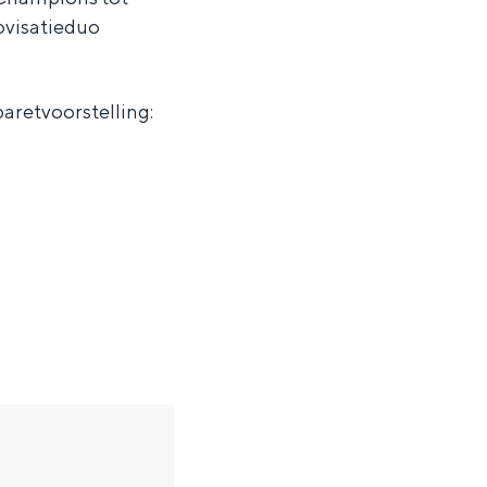
rovisatieduo
baretvoorstelling: