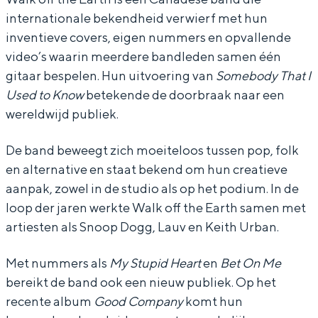
internationale bekendheid verwierf met hun
o
o
f
inventieve covers, eigen nummers en opvallende
f
f
t
video’s waarin meerdere bandleden samen één
f
f
h
gitaar bespelen. Hun uitvoering van
Somebody That I
t
t
e
Used to Know
betekende de doorbraak naar een
h
h
E
wereldwijd publiek.
e
e
a
De band beweegt zich moeiteloos tussen pop, folk
E
E
r
en alternative en staat bekend om hun creatieve
a
a
t
aanpak, zowel in de studio als op het podium. In de
r
r
h
loop der jaren werkte Walk off the Earth samen met
t
t
-
artiesten als Snoop Dogg, Lauv en Keith Urban.
h
h
w
Met nummers als
My Stupid Heart
en
Bet On Me
-
-
i
bereikt de band ook een nieuw publiek. Op het
w
w
t
recente album
Good Company
komt hun
i
i
h