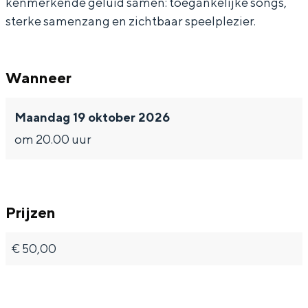
kenmerkende geluid samen: toegankelijke songs,
t
t
s
sterke samenzang en zichtbaar speelplezier.
h
h
p
s
s
e
Wanneer
p
p
c
e
e
i
Maandag 19 oktober 2026
c
c
a
om 20.00 uur
i
i
l
a
a
g
l
l
u
Prijzen
g
g
e
u
u
s
€ 50,00
e
e
t
s
s
s
t
t
L