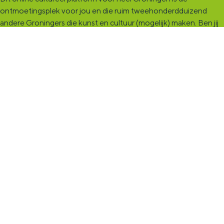
ontmoetingsplek voor jou en die ruim tweehonderdduizend
andere Groningers die kunst en cultuur (mogelijk) maken. Ben jij
een van hen? Maak een (gratis) profiel aan en presenteer hier je
vereniging, organisatie, band en/of jezelf. Maak contact met
andere makers en vind de match die past bij jouw interesse, vraag
of aanbod. De
KultuurCentrale
, waar heel cultureel Groningen
elkaar vindt!
KultuurLoket
Het
KultuurLoket
is de verbindende schakel tussen amateurs,
professionals en instellingen die het maken, beleven en delen
van kunst en cultuur stimuleren. Voor iedereen die muziek,
theater, dans, literatuur of beeldende kunst (mogelijk) maakt in
de provincie Groningen staan we klaar met advies en
ondersteuning.