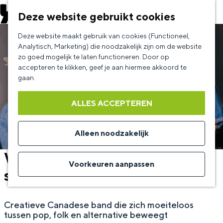
EVENEMENT AANMELDEN
Deze website gebruikt cookies
G
Deze website maakt gebruik van cookies (Functioneel,
a
Analytisch, Marketing) die noodzakelijk zijn om de website
zo goed mogelijk te laten functioneren. Door op
n
accepteren te klikken, geef je aan hiermee akkoord te
a
gaan.
a
ALLES ACCEPTEREN
r
d
Alleen noodzakelijk
e
Walk off the Earth - with
h
Voorkeuren aanpassen
special guests Luminati Suns
o
m
Creatieve Canadese band die zich moeiteloos
e
tussen pop, folk en alternative beweegt
p