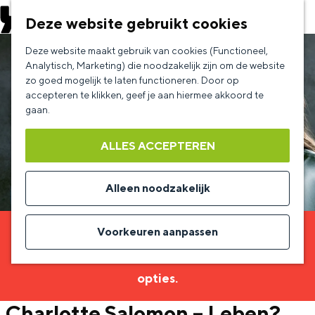
EVENEMENT AANMELDEN
Deze website gebruikt cookies
G
Deze website maakt gebruik van cookies (Functioneel,
a
Analytisch, Marketing) die noodzakelijk zijn om de website
zo goed mogelijk te laten functioneren. Door op
n
accepteren te klikken, geef je aan hiermee akkoord te
a
gaan.
a
ALLES ACCEPTEREN
r
d
Alleen noodzakelijk
e
h
Voorkeuren aanpassen
Sorry, deze activiteit is niet meer beschikbaar.
o
Bekijk het
actuele aanbod
voor de beschikbare
m
opties.
e
Charlotte Salomon – Leben?
p