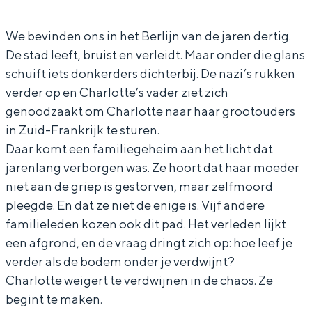
h
C
C
r
We bevinden ons in het Berlijn van de jaren dertig.
a
h
h
l
De stad leeft, bruist en verleidt. Maar onder die glans
r
a
a
o
schuift iets donkerders dichterbij. De nazi’s rukken
l
r
r
t
verder op en Charlotte’s vader ziet zich
o
l
l
t
genoodzaakt om Charlotte naar haar grootouders
t
o
o
e
in Zuid-Frankrijk te sturen.
t
t
t
S
Daar komt een familiegeheim aan het licht dat
jarenlang verborgen was. Ze hoort dat haar moeder
e
t
t
a
niet aan de griep is gestorven, maar zelfmoord
S
e
e
l
pleegde. En dat ze niet de enige is. Vijf andere
a
S
S
o
familieleden kozen ook dit pad. Het verleden lijkt
l
a
a
m
een afgrond, en de vraag dringt zich op: hoe leef je
o
l
l
o
verder als de bodem onder je verdwijnt?
Charlotte weigert te verdwijnen in de chaos. Ze
m
o
o
n
begint te maken.
o
m
m
–