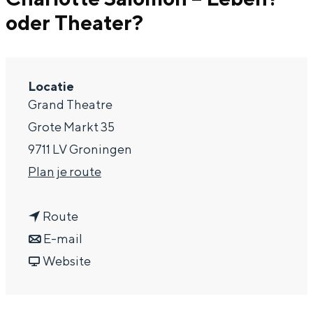
oder Theater?
a
g
e
Locatie
Grand Theatre
Grote Markt 35
9711 LV Groningen
n
Plan je route
a
n
a
Route
a
n
r
E-mail
a
a
v
C
Website
r
a
a
h
C
r
n
a