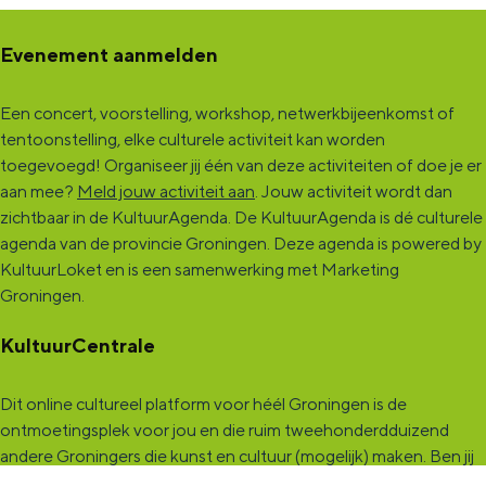
t
t
u
Evenement aanmelden
o
o
r
u
u
n
Een concert, voorstelling, workshop, netwerkbijeenkomst of
r
r
e
tentoonstelling, elke culturele activiteit kan worden
toegevoegd! Organiseer jij één van deze activiteiten of doe je er
n
n
e
aan mee?
Meld jouw activiteit aan
. Jouw activiteit wordt dan
e
e
zichtbaar in de KultuurAgenda. De KultuurAgenda is dé culturele
e
e
agenda van de provincie Groningen. Deze agenda is powered by
KultuurLoket en is een samenwerking met Marketing
Groningen.
KultuurCentrale
Dit online cultureel platform voor héél Groningen is de
ontmoetingsplek voor jou en die ruim tweehonderdduizend
andere Groningers die kunst en cultuur (mogelijk) maken. Ben jij
een van hen? Maak een (gratis) profiel aan en presenteer hier je