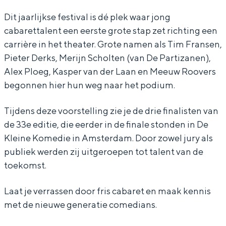
t
t
r
Dit jaarlijkse festival is dé plek waar jong
cabarettalent een eerste grote stap zet richting een
e
e
d
carrière in het theater. Grote namen als Tim Fransen,
r
r
a
Pieter Derks, Merijn Scholten (van De Partizanen),
d
d
m
Alex Ploeg, Kasper van der Laan en Meeuw Roovers
a
a
s
begonnen hier hun weg naar het podium.
m
m
S
Tijdens deze voorstelling zie je de drie finalisten van
s
s
t
de 33e editie, die eerder in de finale stonden in De
S
S
u
Kleine Komedie in Amsterdam. Door zowel jury als
t
t
d
publiek werden zij uitgeroepen tot talent van de
u
u
e
toekomst.
d
d
n
Laat je verrassen door fris cabaret en maak kennis
e
e
t
met de nieuwe generatie comedians.
n
n
e
t
t
n