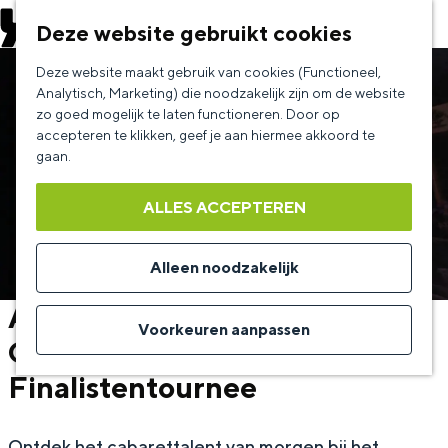
EVENEMENT AANMELDEN
Deze website gebruikt cookies
G
Deze website maakt gebruik van cookies (Functioneel,
a
Analytisch, Marketing) die noodzakelijk zijn om de website
zo goed mogelijk te laten functioneren. Door op
n
accepteren te klikken, geef je aan hiermee akkoord te
a
gaan.
a
ALLES ACCEPTEREN
r
d
Alleen noodzakelijk
e
Amsterdams Studenten
h
Voorkeuren aanpassen
Cabaret Festival -
o
Finalistentournee
m
e
p
Ontdek het cabarettalent van morgen bij het