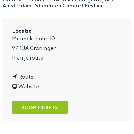
Amsterdams Studenten Cabaret Festival
a
g
e
Locatie
Munnekeholm 10
9711 JA Groningen
n
Plan je route
a
n
a
Route
a
v
r
Website
a
a
A
r
n
m
KOOP TICKETS
A
A
s
m
m
t
s
s
e