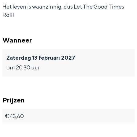
Het leven is waanzinnig, dus Let The Good Times
t
t
h
Roll!
T
T
e
h
h
G
e
e
o
Wanneer
G
G
o
Zaterdag 13 februari 2027
o
o
d
om 20.30 uur
o
o
T
d
d
i
T
T
m
i
i
e
Prijzen
m
m
s
€ 43,60
e
e
R
s
s
o
R
R
l