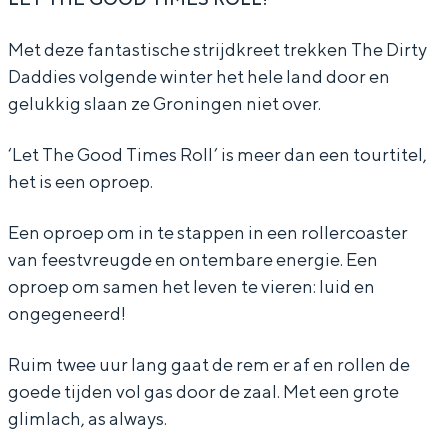
i
i
t
Met deze fantastische strijdkreet trekken The Dirty
r
r
y
Daddies volgende winter het hele land door en
t
t
D
gelukkig slaan ze Groningen niet over.
y
y
a
‘Let The Good Times Roll’ is meer dan een tourtitel,
D
D
d
het is een oproep.
a
a
d
d
d
i
Een oproep om in te stappen in een rollercoaster
d
d
e
van feestvreugde en ontembare energie. Een
i
i
s
oproep om samen het leven te vieren: luid en
ongegeneerd!
e
e
-
s
s
L
Ruim twee uur lang gaat de rem er af en rollen de
-
-
e
goede tijden vol gas door de zaal. Met een grote
L
L
t
glimlach, as always.
e
e
T