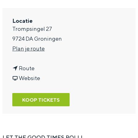
a
g
Locatie
Trompsingel 27
e
9724 DA Groningen
n
Plan je route
a
n
a
Route
a
v
r
Website
a
a
T
r
n
h
KOOP TICKETS
T
T
e
h
h
D
e
e
i
D
D
r
LET THE GOOD TIMES ROLL!