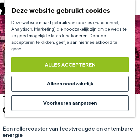
EVENEMENT AANMELDEN
Deze website gebruikt cookies
G
Deze website maakt gebruik van cookies (Functioneel,
a
Analytisch, Marketing) die noodzakelijk zijn om de website
zo goed mogelijk te laten functioneren. Door op
n
accepteren te klikken, geef je aan hiermee akkoord te
a
gaan.
a
ALLES ACCEPTEREN
r
d
Alleen noodzakelijk
e
The Dirty Daddies - Let The
h
Voorkeuren aanpassen
Good Times Roll
o
m
Een rollercoaster van feestvreugde en ontembare
e
energie
p