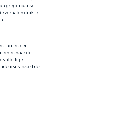
van gregoriaanse
 verhalen duik je
n.
rmen samen een
eenemen naar de
e volledige
ondcursus, naast de