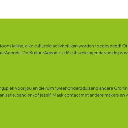
onstelling, elke culturele activiteit kan worden toegevoegd! Orga
ultuurAgenda. De KultuurAgenda is dé culturele agenda van de pro
ingsplek voor jou en die ruim tweehonderdduizend andere Groninge
rganisatie, band en/of jezelf. Maak contact met andere makers en v