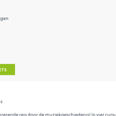
7
ngen
ETS
is
rerende reis door de muziekgeschiedenis! In vier cursus