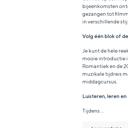
s
s
l
bijeenkomsten ontd
K
K
a
gezangen tot filmm
l
l
s
in verschillende st
a
a
s
Volg één blok of de
s
s
i
s
s
e
Je kunt de hele ree
i
i
k
mooie introductie i
e
e
e
Romantiek en de 20e
muzikale tijdreis m
k
k
M
middagcursus.
e
e
u
M
M
z
Luisteren, leren en
u
u
i
Tijdens …
z
z
e
i
i
k