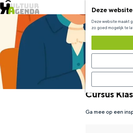
Deze website
G
Deze website maakt ge
a
zo goed mogelijk te l
n
a
a
r
d
e
Cursus Klas
h
o
Ga mee op een insp
m
e
p