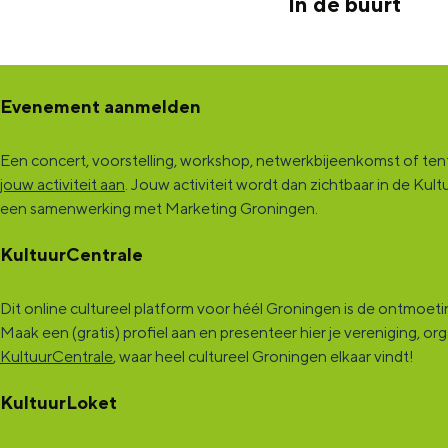
In de buurt
e
e
n
n
Evenement aanmelden
Een concert, voorstelling, workshop, netwerkbijeenkomst of tento
jouw activiteit aan
. Jouw activiteit wordt dan zichtbaar in de K
een samenwerking met Marketing Groningen.
KultuurCentrale
Dit online cultureel platform voor héél Groningen is de ontmoet
Maak een (gratis) profiel aan en presenteer hier je vereniging, o
KultuurCentrale
, waar heel cultureel Groningen elkaar vindt!
KultuurLoket