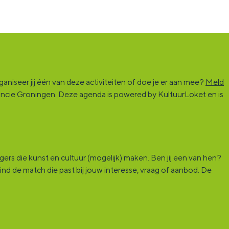
niseer jij één van deze activiteiten of doe je er aan mee?
Meld
vincie Groningen. Deze agenda is powered by KultuurLoket en is
rs die kunst en cultuur (mogelijk) maken. Ben jij een van hen?
ind de match die past bij jouw interesse, vraag of aanbod. De