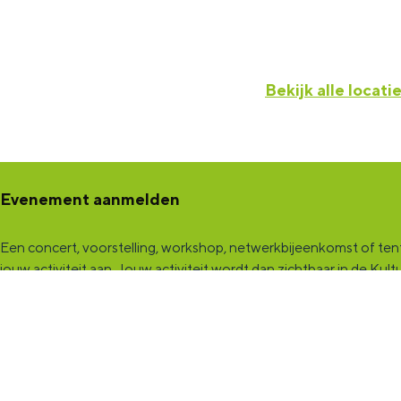
Bekijk alle locati
Evenement aanmelden
Een concert, voorstelling, workshop, netwerkbijeenkomst of tento
jouw activiteit aan
. Jouw activiteit wordt dan zichtbaar in de K
een samenwerking met Marketing Groningen.
KultuurCentrale
Dit online cultureel platform voor héél Groningen is de ontmoet