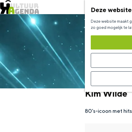
Deze website
G
Deze website maakt ge
a
zo goed mogelijk te l
n
a
a
r
d
e
Kim Wilde
h
o
80’s-icoon met hits
m
e
p