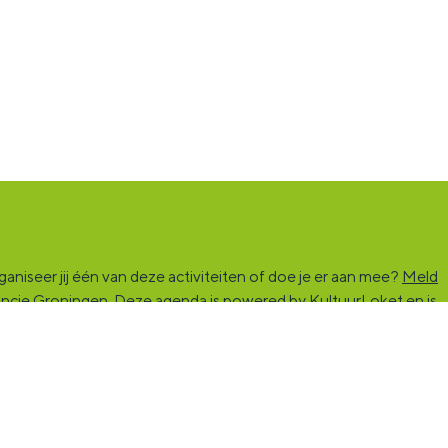
niseer jij één van deze activiteiten of doe je er aan mee?
Meld
vincie Groningen. Deze agenda is powered by KultuurLoket en is
rs die kunst en cultuur (mogelijk) maken. Ben jij een van hen?