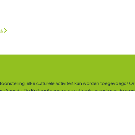
es
onstelling, elke culturele activiteit kan worden toegevoegd! Orga
ultuurAgenda. De KultuurAgenda is dé culturele agenda van de pro
ingsplek voor jou en die ruim tweehonderdduizend andere Groninge