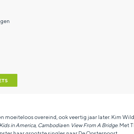
7
ngen
ETS
n moeiteloos overeind, ook veertig jaar later. Kim Wil
Kids in America
,
Cambodia
en
View From A Bridge
. Met 
pster haar grootste singles naar De Oosterpoort.