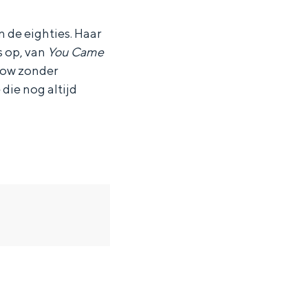
n de eighties. Haar
s op, van
You Came
how zonder
die nog altijd