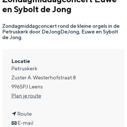
en Sybolt de Jong
a
g
Zondagmiddagconcert rond de kleine orgels in de
e
Petruskerk door DeJongDeJong, Euwe en Sybolt
de Jong.
Locatie
Petruskerk
Zuster A. Westerhofstraat 8
9965PJ Leens
n
Plan je route
a
n
a
Route
a
n
r
E-mail