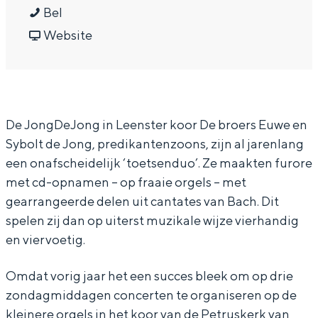
Z
a
a
Z
Bel
o
r
a
v
o
Website
n
Z
r
a
n
d
o
Z
n
d
a
n
o
Z
a
De JongDeJong in Leenster koor De broers Euwe en
g
d
n
o
g
Sybolt de Jong, predikantenzoons, zijn al jarenlang
m
a
d
n
m
een onafscheidelijk ‘toetsenduo’. Ze maakten furore
i
g
a
d
i
met cd-opnamen – op fraaie orgels – met
d
m
g
a
d
gearrangeerde delen uit cantates van Bach. Dit
d
i
m
g
d
spelen zij dan op uiterst muzikale wijze vierhandig
a
d
i
m
a
en viervoetig.
g
d
d
i
g
Omdat vorig jaar het een succes bleek om op drie
c
a
d
d
c
zondagmiddagen concerten te organiseren op de
o
g
a
d
o
kleinere orgels in het koor van de Petruskerk van