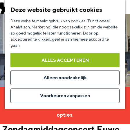
EVENEMENT AANMELDEN
Deze website gebruikt cookies
G
Deze website maakt gebruik van cookies (Functioneel,
a
Analytisch, Marketing) die noodzakelijk zijn om de website
zo goed mogelijk te laten functioneren. Door op
n
accepteren te klikken, geef je aan hiermee akkoord te
a
gaan.
a
ALLES ACCEPTEREN
r
d
Alleen noodzakelijk
e
h
Voorkeuren aanpassen
Sorry, deze activiteit is niet meer beschikbaar.
o
Bekijk het
actuele aanbod
voor de beschikbare
m
opties.
e
Zondagmiddagconcert Euwe
p