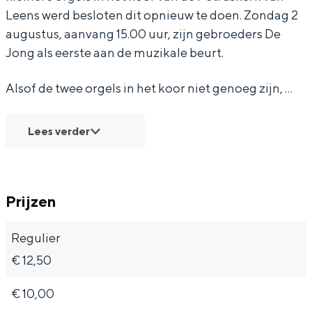
n
c
g
a
n
Leens werd besloten dit opnieuw te doen. Zondag 2
augustus, aanvang 15.00 uur, zijn gebroeders De
c
o
c
g
c
Jong als eerste aan de muzikale beurt.
e
n
o
c
e
r
c
n
o
r
Alsof de twee orgels in het koor niet genoeg zijn, …
t
e
c
n
t
E
r
e
c
E
Lees verder
u
t
r
e
u
w
E
t
r
w
e
u
E
t
e
Prijzen
e
w
u
E
e
n
e
w
u
n
Regulier
S
e
e
w
S
€ 12,50
y
n
e
e
y
€ 10,00
b
S
n
e
b