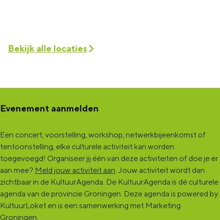
Bekijk alle locaties
Evenement aanmelden
Een concert, voorstelling, workshop, netwerkbijeenkomst of
tentoonstelling, elke culturele activiteit kan worden
toegevoegd! Organiseer jij één van deze activiteiten of doe je er
aan mee?
Meld jouw activiteit aan
. Jouw activiteit wordt dan
zichtbaar in de KultuurAgenda. De KultuurAgenda is dé culturele
agenda van de provincie Groningen. Deze agenda is powered by
KultuurLoket en is een samenwerking met Marketing
Groningen.