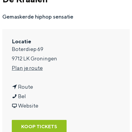
a
Gemaskerde hiphop sensatie
g
e
Locatie
Boterdiep 69
9712 LK Groningen
n
Plan je route
a
n
a
Route
D
a
r
Bel
e
a
v
D
Website
K
r
a
e
r
D
n
K
KOOP TICKETS