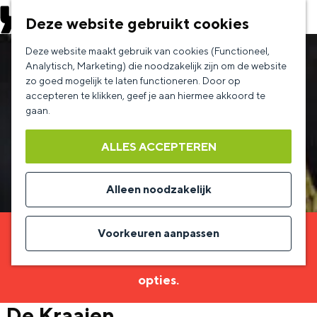
EVENEMENT AANMELDEN
Deze website gebruikt cookies
G
Deze website maakt gebruik van cookies (Functioneel,
a
Analytisch, Marketing) die noodzakelijk zijn om de website
zo goed mogelijk te laten functioneren. Door op
n
accepteren te klikken, geef je aan hiermee akkoord te
a
gaan.
a
ALLES ACCEPTEREN
r
d
Alleen noodzakelijk
e
h
Voorkeuren aanpassen
Sorry, deze activiteit is niet meer beschikbaar.
o
Bekijk het
actuele aanbod
voor de beschikbare
m
opties.
e
De Kraaien
p