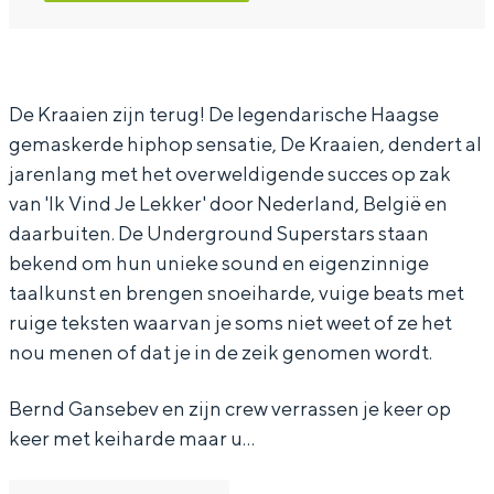
a
e
D
r
a
K
e
a
i
r
K
a
e
a
r
i
De Kraaien zijn terug! De legendarische Haagse
gemaskerde hiphop sensatie, De Kraaien, dendert al
n
a
a
e
jarenlang met het overweldigende succes op zak
i
a
n
van 'Ik Vind Je Lekker' door Nederland, België en
e
i
daarbuiten. De Underground Superstars staan
n
e
bekend om hun unieke sound en eigenzinnige
n
taalkunst en brengen snoeiharde, vuige beats met
ruige teksten waarvan je soms niet weet of ze het
nou menen of dat je in de zeik genomen wordt.
Bernd Gansebev en zijn crew verrassen je keer op
keer met keiharde maar u…