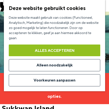
EVENEMENT AANMELDEN
Deze website gebruikt cookies
G
Deze website maakt gebruik van cookies (Functioneel,
a
Analytisch, Marketing) die noodzakelijk zijn om de website
zo goed mogelijk te laten functioneren. Door op
n
accepteren te klikken, geef je aan hiermee akkoord te
a
gaan.
a
ALLES ACCEPTEREN
r
d
Alleen noodzakelijk
e
h
Voorkeuren aanpassen
Sorry, deze activiteit is niet meer beschikbaar.
o
Bekijk het
actuele aanbod
voor de beschikbare
m
opties.
e
Sukkwan Island
p