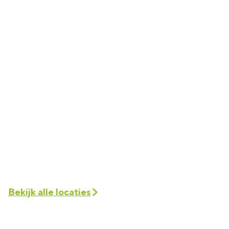
d
n
a
d
n
d
Bekijk alle locaties