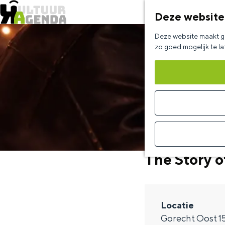
Deze website
G
Deze website maakt ge
a
zo goed mogelijk te l
n
a
a
r
d
e
The Story 
h
o
m
Locatie
e
Gorecht Oost 1
p