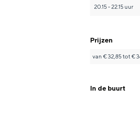
e
a
h
20.15 - 22.15 uur
l
e
a
l
e
l
Prijzen
van € 32,85 tot € 
In de buurt