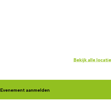
Bekijk alle locati
Evenement aanmelden
Een concert, voorstelling, workshop, netwerkbijeenkomst of tento
jouw activiteit aan
. Jouw activiteit wordt dan zichtbaar in de K