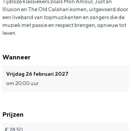
Tijdloze klassiekers zoals Mon Amour, Just an
B
y
r
f
Illusion en The Old Calahan komen, uitgevoerd door
Z
o
y
B
een liveband van topmuzikanten en zangers die de
N
f
o
Z
muziek met passie en respect brengen, opnieuw tot
leven.
B
f
N
Z
B
N
Z
Wanneer
N
Vrijdag 26 februari 2027
om 20.00 uur
Prijzen
€ 28,50