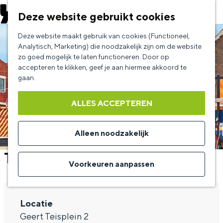
EVENEMENT AANMELDEN
Deze website gebruikt cookies
G
Deze website maakt gebruik van cookies (Functioneel,
a
Analytisch, Marketing) die noodzakelijk zijn om de website
zo goed mogelijk te laten functioneren. Door op
n
accepteren te klikken, geef je aan hiermee akkoord te
a
gaan.
a
ALLES ACCEPTEREN
r
d
Alleen noodzakelijk
e
The Story of BZN
h
Voorkeuren aanpassen
o
m
Locatie
e
Geert Teisplein 2
p