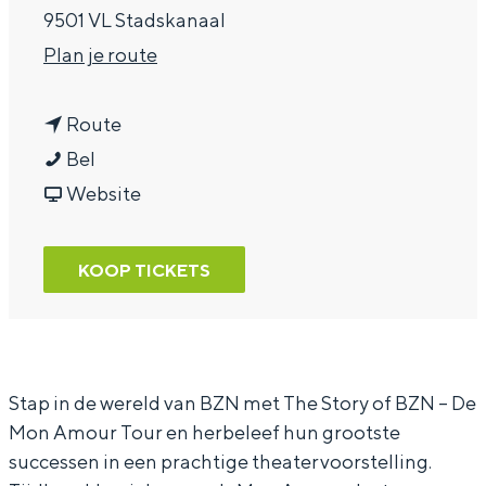
9501 VL Stadskanaal
a
n
Plan je route
g
a
e
n
a
Route
T
a
r
Bel
h
a
v
T
Website
e
r
a
h
S
T
n
e
KOOP TICKETS
t
h
T
S
o
e
h
t
r
S
e
o
y
t
S
r
Stap in de wereld van BZN met The Story of BZN – De
Mon Amour Tour en herbeleef hun grootste
o
o
t
y
successen in een prachtige theatervoorstelling.
f
r
o
o