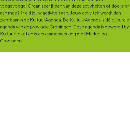
toegevoegd! Organiseer jij één van deze activiteiten of doe je er
aan mee?
Meld jouw activiteit aan
. Jouw activiteit wordt dan
zichtbaar in de KultuurAgenda. De KultuurAgenda is dé culturele
agenda van de provincie Groningen. Deze agenda is powered by
KultuurLoket en is een samenwerking met Marketing
Groningen.
KultuurCentrale
Dit online cultureel platform voor héél Groningen is de
ontmoetingsplek voor jou en die ruim tweehonderdduizend
andere Groningers die kunst en cultuur (mogelijk) maken. Ben jij
een van hen? Maak een (gratis) profiel aan en presenteer hier je
vereniging, organisatie, band en/of jezelf. Maak contact met
andere makers en vind de match die past bij jouw interesse, vraag
of aanbod. De
KultuurCentrale
, waar heel cultureel Groningen
elkaar vindt!