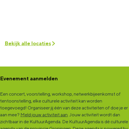
Bekijk alle locaties
Evenement aanmelden
Een concert, voorstelling, workshop, netwerkbijeenkomst of
tentoonstelling, elke culturele activiteit kan worden
toegevoegd! Organiseer jij één van deze activiteiten of doe je er
aan mee?
Meld jouw activiteit aan
. Jouw activiteit wordt dan
zichtbaar in de KultuurAgenda. De KultuurAgenda is dé culturele
agenda van de provincie Groningen. Deze agenda is powered by