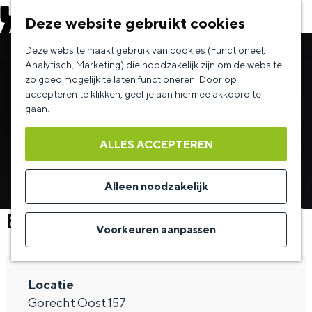
EVENEMENT AANMELDEN
Deze website gebruikt cookies
G
Deze website maakt gebruik van cookies (Functioneel,
a
Analytisch, Marketing) die noodzakelijk zijn om de website
zo goed mogelijk te laten functioneren. Door op
n
accepteren te klikken, geef je aan hiermee akkoord te
a
gaan.
a
ALLES ACCEPTEREN
r
d
Alleen noodzakelijk
e
Bas Ragas
h
Voorkeuren aanpassen
o
m
Locatie
e
Gorecht Oost 157
p