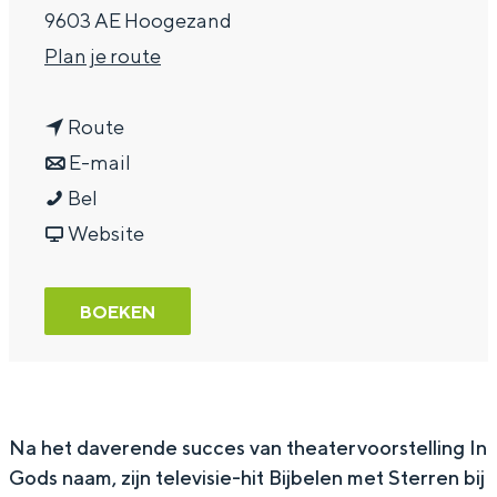
9603 AE Hoogezand
a
n
Plan je route
g
a
e
n
a
Route
a
n
r
E-mail
B
a
a
B
Bel
a
r
a
v
a
Website
s
B
r
a
s
R
a
B
n
R
BOEKEN
a
s
a
B
a
g
R
s
a
g
a
a
R
s
a
s
g
a
R
s
Na het daverende succes van theatervoorstelling
In
Gods naam
, zijn televisie-hit
Bijbelen met Sterren
bij
a
g
a