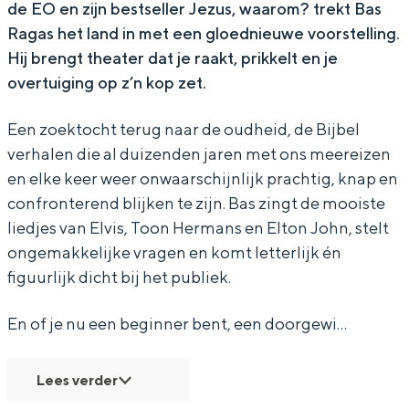
de EO en zijn bestseller
Jezus, waarom?
trekt Bas
s
a
g
Ragas het land in met een gloednieuwe voorstelling.
s
a
Hij brengt theater dat je raakt, prikkelt en je
s
overtuiging op z’n kop zet.
Een zoektocht terug naar de oudheid, de Bijbel
verhalen die al duizenden jaren met ons meereizen
en elke keer weer onwaarschijnlijk prachtig, knap en
confronterend blijken te zijn. Bas zingt de mooiste
liedjes van Elvis, Toon Hermans en Elton John, stelt
ongemakkelijke vragen en komt letterlijk én
figuurlijk dicht bij het publiek.
En of je nu een beginner bent, een doorgewi…
Lees verder