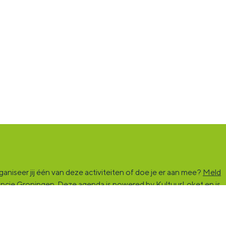
niseer jij één van deze activiteiten of doe je er aan mee?
Meld
vincie Groningen. Deze agenda is powered by KultuurLoket en is