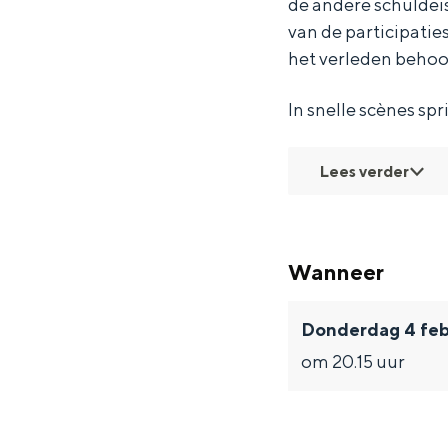
de andere schuldei
T
i
t
f
van de participatie
&
e
i
T
het verleden behoo
T
f
e
&
In snelle scènes s
T
f
T
&
T
Lees verder
T
&
T
Wanneer
Donderdag 4 feb
om 20.15 uur