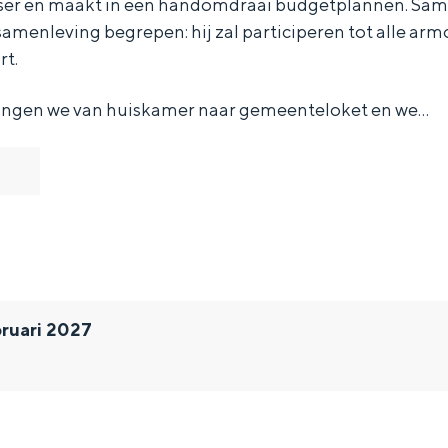
ser en maakt in een handomdraai budgetplannen. Sam
samenleving begrepen: hij zal participeren tot alle armo
rt.
pringen we van huiskamer naar gemeenteloket en we…
ruari 2027