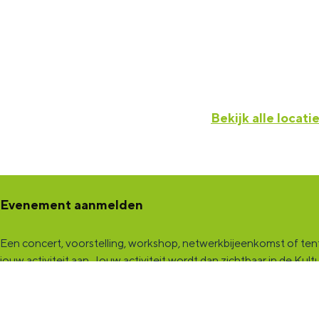
Bekijk alle locati
Evenement aanmelden
Een concert, voorstelling, workshop, netwerkbijeenkomst of tento
jouw activiteit aan
. Jouw activiteit wordt dan zichtbaar in de K
een samenwerking met Marketing Groningen.
KultuurCentrale