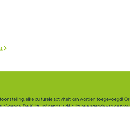
es
onstelling, elke culturele activiteit kan worden toegevoegd! Orga
ultuurAgenda. De KultuurAgenda is dé culturele agenda van de pro