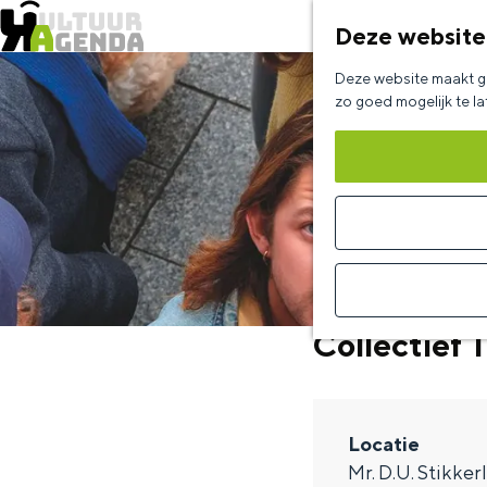
Deze website
G
Deze website maakt ge
a
zo goed mogelijk te l
n
a
a
r
d
e
Collectief 
h
o
m
Locatie
e
Mr. D.U. Stikker
p